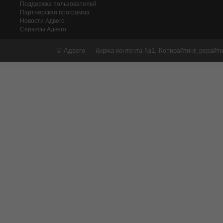
Поддержка пользователей
Партнерская программа
Новости Адвего
Сервисы Адвего
© Адвего — биржа контента №1. Копирайтинг, рерайти