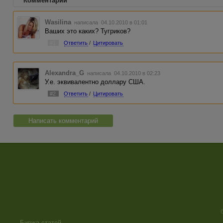
Комментарии
Wasilina
написала 04.10.2010 в 01:01
Ваших это каких? Тугриков?
#1
Ответить
/
Цитировать
Alexandra_G
написала 04.10.2010 в 02:23
У.е. эквивалентно доллару США.
#2
Ответить
/
Цитировать
Написать комментарий
Биржа статей