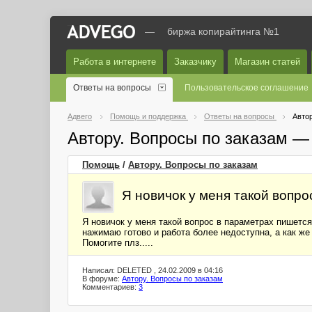
—
биржа копирайтинга №1
Работа в интернете
Заказчику
Магазин статей
Ответы на вопросы
Пользовательское соглашение
Адвего
Помощь и поддержка
Ответы на вопросы
Автор
Автору. Вопросы по заказам —
Помощь
/
Автору. Вопросы по заказам
Я новичок у меня такой вопро
Я новичок у меня такой вопрос в параметрах пишетс
нажимаю готово и работа более недоступна, а как 
Помогите плз.....
Написал: DELETED , 24.02.2009 в 04:16
В форуме:
Автору. Вопросы по заказам
Комментариев:
3