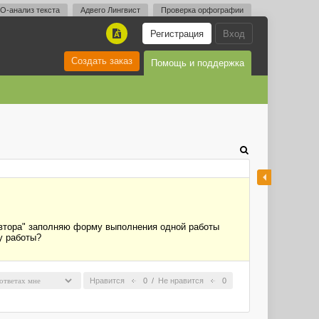
O-анализ текста
Адвего Лингвист
Проверка орфографии
Регистрация
Вход
A
Создать заказ
Помощь и поддержка
 автора" заполняю форму выполнения одной работы
у работы?
Нравится
0
/
Не нравится
0