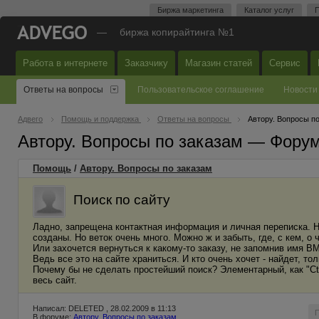
Биржа маркетинга
Каталог услуг
П
—
биржа копирайтинга №1
Работа в интернете
Заказчику
Магазин статей
Сервис
Ответы на вопросы
Пользовательское соглашение
Новости
Адвего
Помощь и поддержка
Ответы на вопросы
Автору. Вопросы п
Автору. Вопросы по заказам — Фору
Помощь
/
Автору. Вопросы по заказам
Поиск по сайту
Ладно, запрещена контактная информация и личная переписка. 
созданы. Но веток очень много. Можно ж и забыть, где, с кем, о ч
Или захочется вернуться к какому-то заказу, не запомнив имя ВМ
Ведь все это на сайте храниться. И кто очень хочет - найдет, то
Почему бы не сделать простейший поиск? Элементарный, как "Ctrl
весь сайт.
Написал: DELETED , 28.02.2009 в 11:13
В форуме:
Автору. Вопросы по заказам