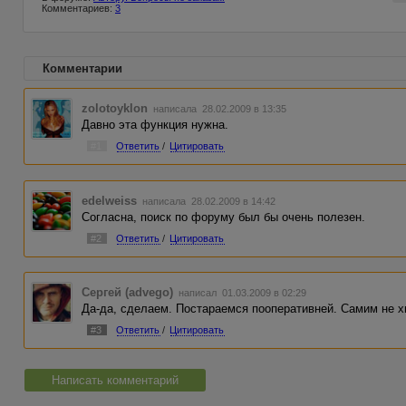
Комментариев:
3
Комментарии
zolotoyklon
написала 28.02.2009 в 13:35
Давно эта функция нужна.
#1
Ответить
/
Цитировать
edelweiss
написала 28.02.2009 в 14:42
Согласна, поиск по форуму был бы очень полезен.
#2
Ответить
/
Цитировать
Сергей (advego)
написал 01.03.2009 в 02:29
Да-да, сделаем. Постараемся пооперативней. Самим не х
#3
Ответить
/
Цитировать
Написать комментарий