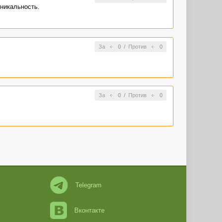
уникальность.
За
0
/
Против
0
За
0
/
Против
0
Telegram
Вконтакте