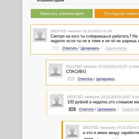
Комментарии
Написать комментарий
Последние комме
DELETED
написал 13.10.2010 в 01:08
Смотря на кого ты собираешься работать? На 
неделю если ты не в теме и ни чё не шаришь 
#1
Ответить
/
Цитировать
/
Скрыть ветку
DELETED
написал 13.10.2010 в 01:23
в отве
СПАСИБО
#2
Ответить
/
Цитировать
DELETED
написала 24.10.2010 в 04:07
в от
100 рублей в неделю,это слишком ма
#9
Ответить
/
Цитировать
/
Скрыть ве
DELETED
написала 24.10.2010 в 
и это я имею ввиду заработо