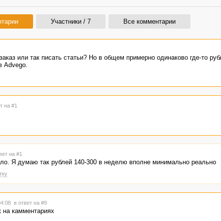
нтарии
Участники / 7
Все комментарии
заказ или так писать статьи? Но в общем примерно одинаково где-то руб
в Advego.
т на #1
вет на #1
ло. Я думаю так рублей 140-300 в неделю вполне минимально реально
тку
04:08
в ответ на #9
к на камментариях