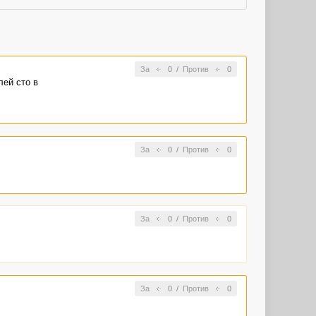
За
0
/
Против
0
лей сто в
За
0
/
Против
0
За
0
/
Против
0
За
0
/
Против
0