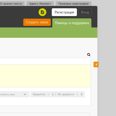
O-анализ текста
Адвего Лингвист
Проверка орфографии
Регистрация
Вход
A
Создать заказ
Помощь и поддержка
Нравится
1
/
Не нравится
0