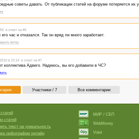
вредные советы давать. От публикации статей на форуме потеряется их 
ку
2:55
в ответ на #6
его час и отказался. Так он вряд ли много заработает.
крыть ветку
2010 в 23:14
в ответ на #7
от коллектива Адвего. Надеюсь, вы его добавили в ЧС?
вать
нтарии
Участники / 7
Все комментарии
 статей
МИР / СБП
н статей
WebMoney
ить текст на уникальность
Volet
рка орфографии онлайн