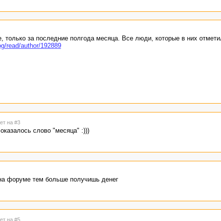
е, только за последние полгода месяца. Все люди, которые в них отмет
log/read/author/192889
ет на #3
оказалось слово "месяца" :)))
на форуме тем больше получишь денег
ет на #5