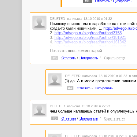
#10
Ответить
/
Цитировать
DELETED
написала 13.10.2010 в 01:32
Привожу список тем о заработке на этом сайт
когда-то были новичками. 1.
http://advego.ru/b
2.
http://advego.ru/blog/read/author/3763
3.
http://advego.ru/blog/read/author/181921
4.
http://advego.ru/blog/read/author/161342
5.
http://advego.ru/blog/read/author/157348
Показать весь комментарий
6.
http://advego.ru/blog/read/author/154451
7.
http://advego.ru/blog/read/author/153684
#3
Ответить
/
Цитировать
/
Скрыть ветку
8.
http://advego.ru/blog/read/author/151154
9.
http://advego.ru/blog/read/author/151711
п.с. правильно будет "прИ(!)знателен
DELETED
написала 13.10.2010 в 01:33
в отв
))) да. А в моем предложении лишним 
#4
Ответить
/
Цитировать
DELETED
написал 13.10.2010 в 22:23
чем больше напишешь статей и опублекуешь 
#5
Ответить
/
Цитировать
/
Скрыть ветку
DELETED
написала 13.10.2010 в 22:52
в отв