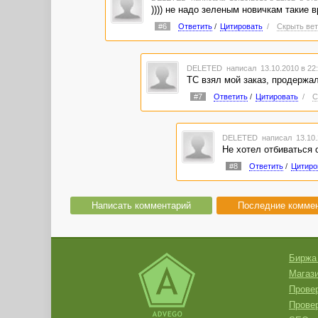
)))) не надо зеленым новичкам такие 
#6
Ответить
/
Цитировать
/
Скрыть вет
DELETED
написал 13.10.2010 в 2
ТС взял мой заказ, продержал 
#7
Ответить
/
Цитировать
/
С
DELETED
написал 13.10.
Не хотел отбиваться 
#8
Ответить
/
Цитиро
Написать комментарий
Последние комме
Биржа
Магази
Провер
Прове