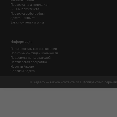
Магазин статей
Проверка на антиплагиат
SEO-анализ текста
Проверка орфографии
Адвего
Лингвист
Заказ контента и услуг
Информация
Пользовательское соглашение
Политика конфиденциальности
Поддержка пользователей
Партнерская программа
Новости Адвего
Сервисы Адвего
© Адвего — биржа контента №1. Копирайтинг, рерайти