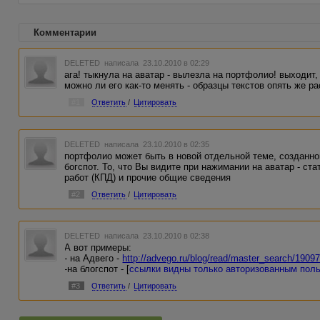
Комментарии
DELETED
написала 23.10.2010 в 02:29
ага! тыкнула на аватар - вылезла на портфолио! выходит,
можно ли его как-то менять - образцы текстов опять же р
#1
Ответить
/
Цитировать
DELETED
написала 23.10.2010 в 02:35
портфолио может быть в новой отдельной теме, созданной
богспот. То, что Вы видите при нажимании на аватар - ст
работ (КПД) и прочие общие сведения
#2
Ответить
/
Цитировать
DELETED
написала 23.10.2010 в 02:38
А вот примеры:
- на Адвего -
http://advego.ru/blog/read/master_search/1909
-на блогспот - [
ссылки видны только авторизованным пол
#3
Ответить
/
Цитировать