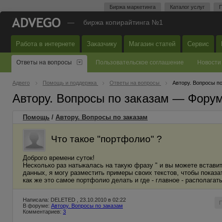
Биржа маркетинга
Каталог услуг
П
—
биржа копирайтинга №1
Работа в интернете
Заказчику
Магазин статей
Сервис
Ответы на вопросы
Пользовательское соглашение
Новости
Адвего
Помощь и поддержка
Ответы на вопросы
Автору. Вопросы п
Автору. Вопросы по заказам — Фору
Помощь
/
Автору. Вопросы по заказам
Что такое "портфолио" ?
Доброго времени суток!
Несколько раз натыкалась на такую фразу " и вы можете вставить
данных, я могу разместить примеры своих текстов, чтобы показа
как же это самое портфолио делать и где - главное - располагат
Написала: DELETED , 23.10.2010 в 02:22
В форуме:
Автору. Вопросы по заказам
Комментариев:
3