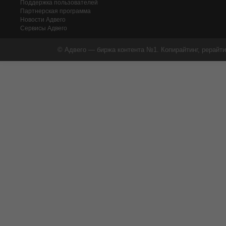
Поддержка пользователей
Партнерская программа
Новости Адвего
Сервисы Адвего
© Адвего — биржа контента №1. Копирайтинг, рерайти