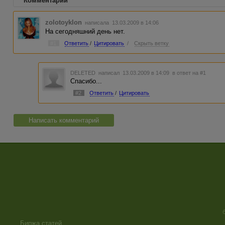
Комментарии
zolotoyklon
написала 13.03.2009 в 14:06
На сегодняшний день нет.
#1
Ответить
/
Цитировать
/
Скрыть ветку
DELETED
написал 13.03.2009 в 14:09
в ответ на #1
Спасибо...
#2
Ответить
/
Цитировать
Написать комментарий
Биржа статей