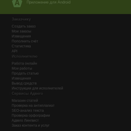
Приложение для Android
Заказчику
Создать заказ
Мои заказы
Извещения
Пополнить счёт
Статистика
API
Исполнителю
Работа онлайн
Мои работы
Продать статью
Извещения
Вывод средств
Инструкции для исполнителей
Сервисы Адвего
Магазин статей
Проверка на антиплагиат
SEO-анализ текста
Проверка орфографии
Адвего
Лингвист
Заказ контента и услуг