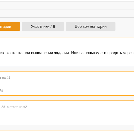
нтарии
Участники / 8
Все комментарии
ик. контента при выполнении задания. Или за попытку его продать через
т на #1
ку
1:38
в ответ на #2