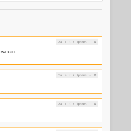
За
0
/
Против
0
 магазин.
За
0
/
Против
0
За
0
/
Против
0