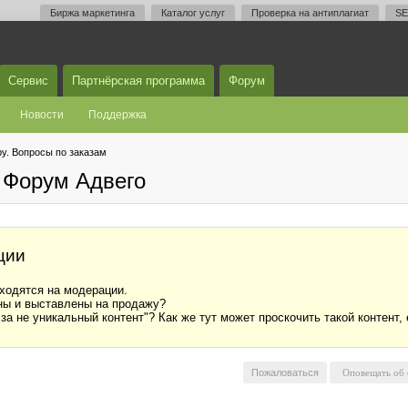
Биржа маркетинга
Каталог услуг
Проверка на антиплагиат
SE
Сервис
Партнёрская программа
Форум
Новости
Поддержка
у. Вопросы по заказам
 Форум Адвего
ции
аходятся на модерации.
рены и выставлены на продажу?
 за не уникальный контент"? Как же тут может проскочить такой контент
Пожаловаться