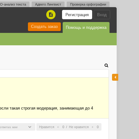
O-анализ текста
Адвего Лингвист
Проверка орфографии
Регистрация
Вход
A
Создать заказ
Помощь и поддержка
, если такая строгая модерация, занимающая до 4
Нравится
0
/
Не нравится
0