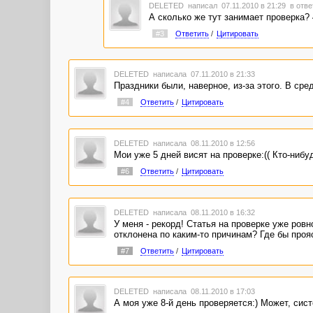
DELETED
написал 07.11.2010 в 21:29
в отве
А сколько же тут занимает проверка? 
#3
Ответить
/
Цитировать
DELETED
написала 07.11.2010 в 21:33
Праздники были, наверное, из-за этого. В сре
#4
Ответить
/
Цитировать
DELETED
написала 08.11.2010 в 12:56
Мои уже 5 дней висят на проверке:(( Кто-нибу
#6
Ответить
/
Цитировать
DELETED
написала 08.11.2010 в 16:32
У меня - рекорд! Статья на проверке уже ров
отклонена по каким-то причинам? Где бы проя
#7
Ответить
/
Цитировать
DELETED
написала 08.11.2010 в 17:03
А моя уже 8-й день проверяется:) Может, сист