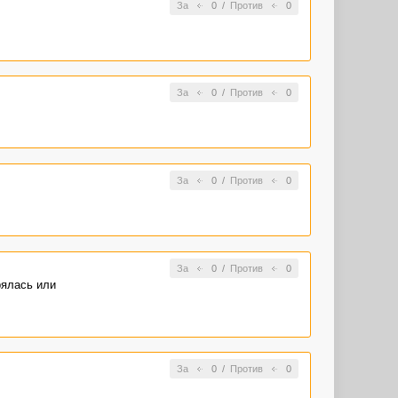
За
0
/
Против
0
За
0
/
Против
0
За
0
/
Против
0
За
0
/
Против
0
рялась или
За
0
/
Против
0