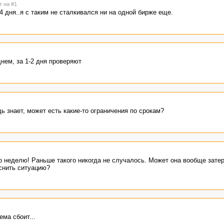
т на #1
4 дня..я с таким не сталкивался ни на одной бирже еще.
днем, за 1-2 дня проверяют
дь знает, может есть какие-то ограничения по срокам?
но неделю! Раньше такого никогда не случалось. Может она вообще зате
снить ситуацию?
ема сбоит...