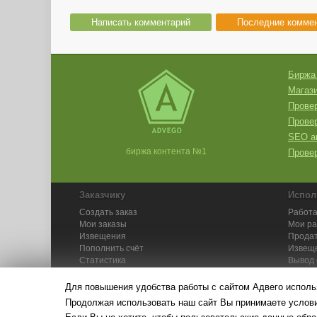
Написать комментарий
Последние комме
Биржа
Магази
Провер
Прове
SEO а
биржа контента №1
Провер
Заказчику
Испол
Создать заказ
Работа
Мои заказы
Мои р
Извещения
Продат
Пополнить счёт
Извещ
Статистика
Вывод 
API
Инстру
Для повышения удобства работы с сайтом Адвего исполь
Продолжая использовать наш сайт Вы принимаете усло