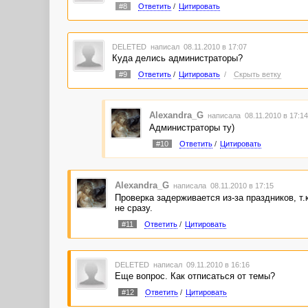
#8
Ответить
/
Цитировать
DELETED
написал 08.11.2010 в 17:07
Куда делись администраторы?
#9
Ответить
/
Цитировать
/
Скрыть ветку
Alexandra_G
написала 08.11.2010 в 17:1
Администраторы ту)
#10
Ответить
/
Цитировать
Alexandra_G
написала 08.11.2010 в 17:15
Проверка задерживается из-за праздников, т.
не сразу.
#11
Ответить
/
Цитировать
DELETED
написал 09.11.2010 в 16:16
Еще вопрос. Как отписаться от темы?
#12
Ответить
/
Цитировать