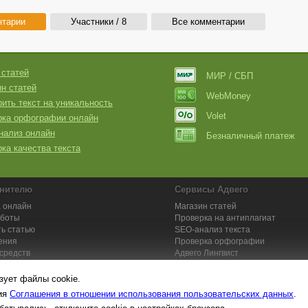
нтарии
Участники / 8
Все комментарии
 статей
МИР / СБП
н статей
WebMoney
ить текст на уникальность
Volet
рка орфографии онлайн
нализ онлайн
Безналичный платеж
ка качества текста
нителю
Сервисы Адвего
 онлайн
Магазин статей
аботы
Проверка на антиплагиат
ь статью
SEO-анализ текста
ения
Проверка орфографии
средств
Адвего
Лингвист
кции для исполнителей
Заказ контента и услуг
зует файлы cookie.
вия
Соглашения в отношении использования пользовательских данных
.