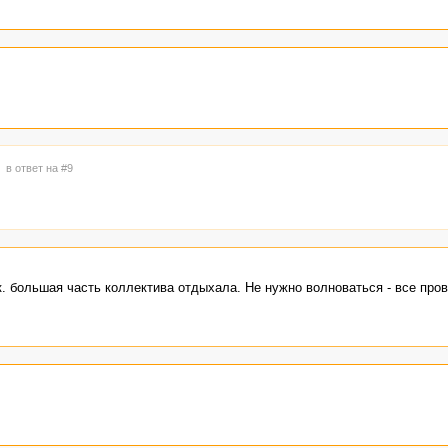
4
в ответ на #9
к. большая часть коллектива отдыхала. Не нужно волноваться - все про