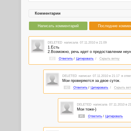
Комментарии
Написать комментарий
Последние комме
DELETED
написала 07.11.2010 в 21:09
1.Есть
2.Возможно, речь идет о предоставлении неун
#1
Ответить
/
Цитировать
/
Скрыть ветку
DELETED
написал 07.11.2010 в 21:17
в отве
Мои проверяются за двое суток.
#2
Ответить
/
Цитировать
/
Скрыть вет
DELETED
написала 07.11.2010 в 2
Мои тоже-)
#5
Ответить
/
Цитировать