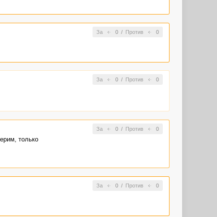
За
0
/
Против
0
За
0
/
Против
0
За
0
/
Против
0
верим, только
За
0
/
Против
0