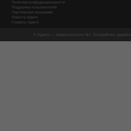
Политика конфиденциальности
Поддержка пользователей
Партнерская программа
Новости Адвего
Сервисы Адвего
© Адвего — биржа контента №1. Копирайтинг, рерайти