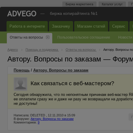
Биржа маркетинга
Каталог услуг
П
—
биржа копирайтинга №1
Работа в интернете
Заказчику
Магазин статей
Сервис
Ответы на вопросы
Пользовательское соглашение
Новости
Адвего
Помощь и поддержка
Ответы на вопросы
Автору. Вопросы п
Автору. Вопросы по заказам — Фору
Помощь
/
Автору. Вопросы по заказам
Как связаться с веб-мастером?
Сегодня обнаружила, что по непонятным причинам веб-мастер Rib
ее оплатили сразу же и даже ни разу не возвращали на доработ
не доступны!
Написала: DELETED , 12.11.2010 в 15:09
В форуме:
Автору. Вопросы по заказам
Комментариев:
9