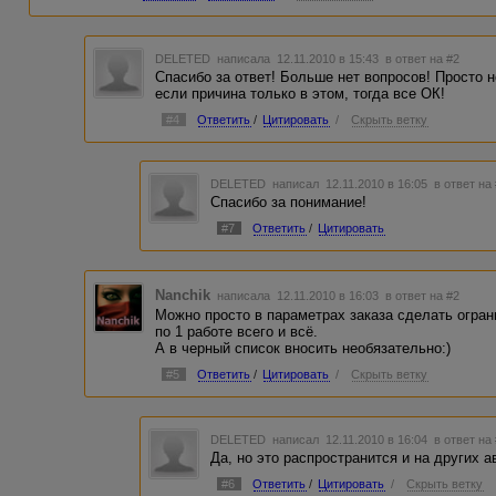
DELETED
написала 12.11.2010 в 15:43
в ответ на #2
Спасибо за ответ! Больше нет вопросов! Просто н
если причина только в этом, тогда все ОК!
#4
Ответить
/
Цитировать
/
Скрыть ветку
DELETED
написал 12.11.2010 в 16:05
в ответ на
Спасибо за понимание!
#7
Ответить
/
Цитировать
Nanchik
написала 12.11.2010 в 16:03
в ответ на #2
Можно просто в параметрах заказа сделать ограни
по 1 работе всего и всё.
А в черный список вносить необязательно:)
#5
Ответить
/
Цитировать
/
Скрыть ветку
DELETED
написал 12.11.2010 в 16:04
в ответ на
Да, но это распространится и на других а
#6
Ответить
/
Цитировать
/
Скрыть ветку