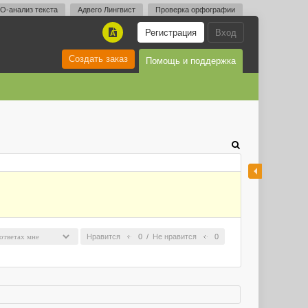
O-анализ текста
Адвего Лингвист
Проверка орфографии
Регистрация
Вход
A
Создать заказ
Помощь и поддержка
Нравится
0
/
Не нравится
0