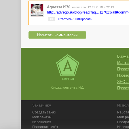
Agnessa1970
написала 12.11.2010 в 22:19
http://advego.ru/blog/read/faq...117023/all#comm
#1
Ответить
/
Цитировать
Написать комментарий
Биржа
Магази
Провер
Прове
SEO а
биржа контента №1
Провер
Заказчику
Испол
Создать заказ
Работа
Мои заказы
Мои р
Извещения
Продат
Пополнить счёт
Извещ