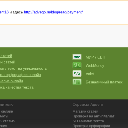
ent18
и здесь
http://advego.ru/blog/read/payment/
 статей
МИР / СБП
н статей
WebMoney
ить текст на уникальность
Volet
рка орфографии онлайн
нализ онлайн
Безналичный платеж
ка качества текста
нителю
Сервисы Адвего
 онлайн
Магазин статей
аботы
Проверка на антиплагиат
ь статью
SEO-анализ текста
ения
Проверка орфографии