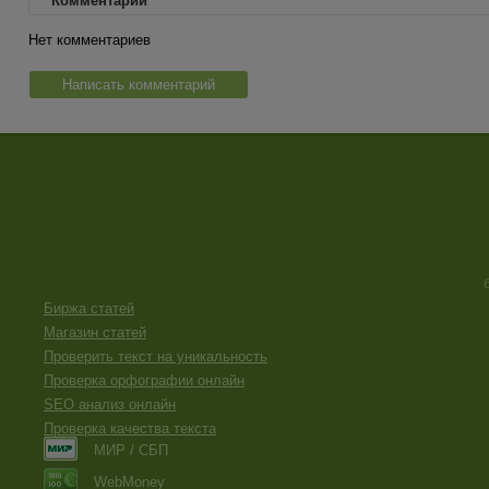
Комментарии
Нет комментариев
Написать комментарий
Биржа статей
Магазин статей
Проверить текст на уникальность
Проверка орфографии онлайн
SEO анализ онлайн
Проверка качества текста
МИР / СБП
WebMoney