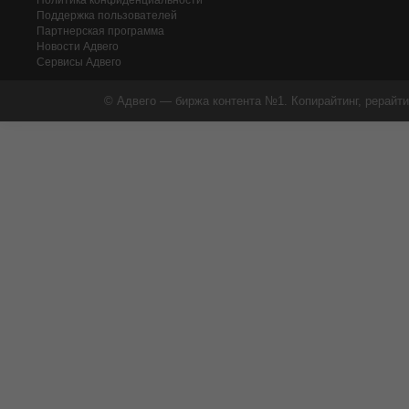
Политика конфиденциальности
Поддержка пользователей
Партнерская программа
Новости Адвего
Сервисы Адвего
© Адвего — биржа контента №1. Копирайтинг, рерайти