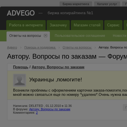
Биржа маркетинга
Каталог услуг
П
—
биржа копирайтинга №1
Работа в интернете
Заказчику
Магазин статей
Сервис
Ответы на вопросы
Пользовательское соглашение
Новости
Адвего
Помощь и поддержка
Ответы на вопросы
Автору. Вопросы п
Автору. Вопросы по заказам — Фору
Помощь
/
Автору. Вопросы по заказам
Украинцы ,помогите!
Возникли проблемы с оформлением карточки заказа-помогите,пож
мной можно связаться еще по номеру *удалено*.Очень нужна ваш
Написала: DELETED , 01.12.2010 в 11:36
В форуме:
Автору. Вопросы по заказам
Комментариев:
2