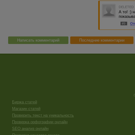
DELETED
А то! :)
показывал
#9
От
Написать комментарий
Последние комментарии
Биржа статей
Магазин статей
Проверить текст на уникальность
Проверка орфографии онлайн
SEO анализ онлайн