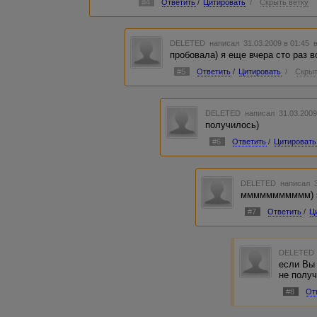
#4
Ответить
/
Цитировать
/
Скрыть ветку
DELETED
написал 31.03.2009 в 01:45
пробовала) я еще вчера сто раз в
#5
Ответить
/
Цитировать
/
Скрыт
DELETED
написал 31.03.2009
получилось)
#6
Ответить
/
Цитировать
DELETED
написал 3
ммммммммммм) э
#7
Ответить
/
Ц
DELETED
если Вы 
не полу
#8
От