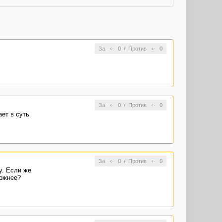
За
0
/
Против
0
За
0
/
Против
0
ет в суть
За
0
/
Против
0
у. Если же
ложнее?