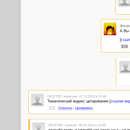
doca
А Вы 
[
ссыл
#8
DELETED
написала 07.12.2010 в 23:40
Тематический индекс цитирования [
ссылки ви
#2
Ответить
/
Цитировать
DELETED
написал 08.12.2010 в 12:48
спасибо всем. и спасибо что сразу на х.. не по