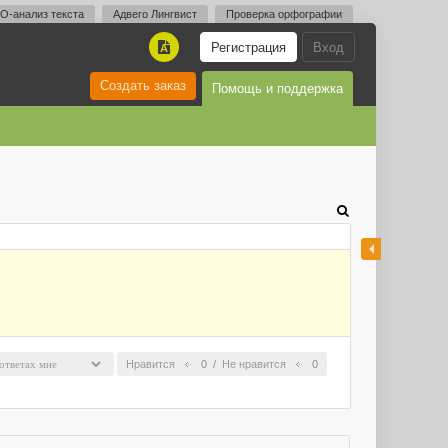
O-анализ текста
Адвего Лингвист
Проверка орфографии
Регистрация
Вход
A
Создать заказ
Помощь и поддержка
Нравится
0
/
Не нравится
0