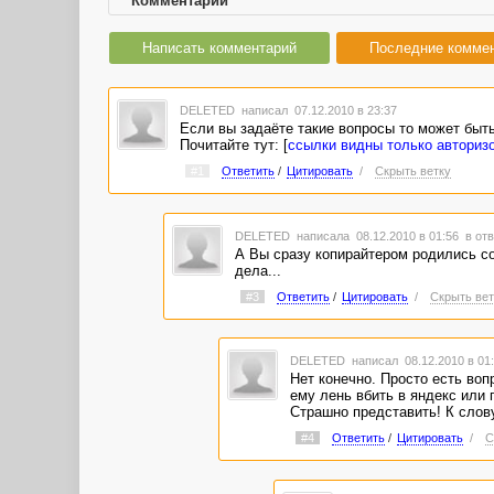
Комментарии
Написать комментарий
Последние комме
DELETED
написал 07.12.2010 в 23:37
Если вы задаёте такие вопросы то может быть
Почитайте тут: [
ссылки видны только авториз
#1
Ответить
/
Цитировать
/
Скрыть ветку
DELETED
написала 08.12.2010 в 01:56
в отв
А Вы сразу копирайтером родились со
дела...
#3
Ответить
/
Цитировать
/
Скрыть вет
DELETED
написал 08.12.2010 в 0
Нет конечно. Просто есть воп
ему лень вбить в яндекс или 
Страшно представить! К слову 
#4
Ответить
/
Цитировать
/
С