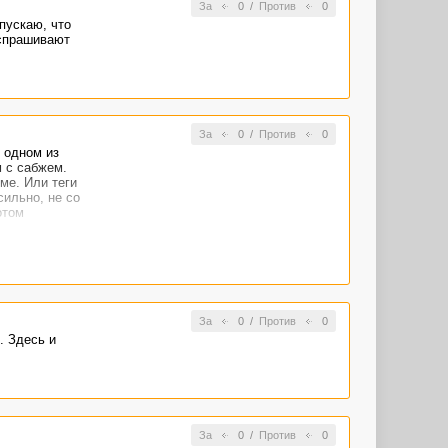
За
0
/
Против
0
пускаю, что
 спрашивают
За
0
/
Против
0
 одном из
м с сабжем.
ме. Или теги
сильно, не со
отом
За
0
/
Против
0
. Здесь и
За
0
/
Против
0