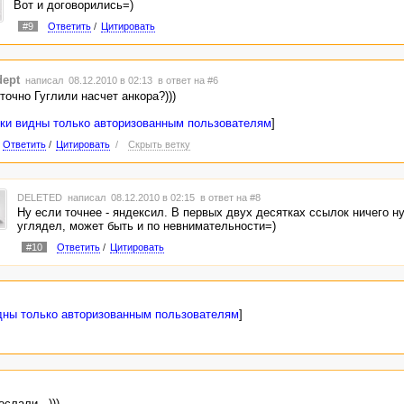
Вот и договорились=)
#9
Ответить
/
Цитировать
dept
написал 08.12.2010 в 02:13
в ответ на #6
точно Гуглили насчет анкора?)))
ки видны только авторизованным пользователям
]
Ответить
/
Цитировать
/
Скрыть ветку
DELETED
написал 08.12.2010 в 02:15
в ответ на #8
Ну если точнее - яндексил. В первых двух десятках ссылок ничего н
углядел, может быть и по невнимательности=)
#10
Ответить
/
Цитировать
дны только авторизованным пользователям
]
слали...)))