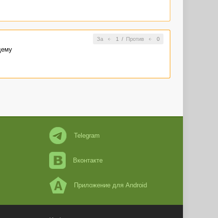
За
1
/
Против
0
щему
Telegram
Вконтакте
Приложение для Android