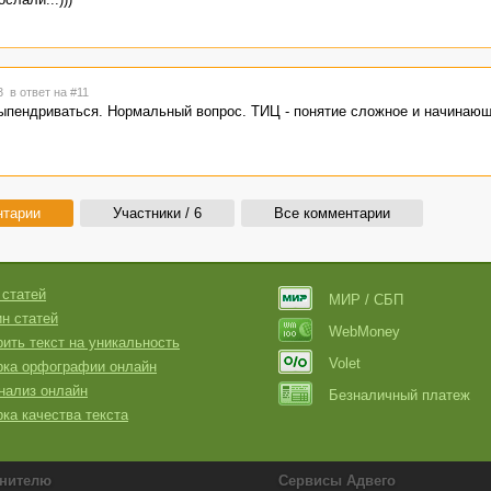
13
в ответ на #11
 выпендриваться. Нормальный вопрос. ТИЦ - понятие сложное и начинаю
нтарии
Участники / 6
Все комментарии
 статей
МИР / СБП
н статей
WebMoney
ить текст на уникальность
Volet
рка орфографии онлайн
нализ онлайн
Безналичный платеж
ка качества текста
нителю
Сервисы Адвего