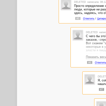
DELETED
написала 08.12
Просто определение эт
люди, которые ни раз
здесь, надеясь, что 
#5
Ответить
/
Цитиро
DELETED
напис
С чего бы эт
заказов,- спр
Вот скажем "а
некоторые в у
злости я пишу
спрашивай, к
Показать вес
#6
Ответит
DELE
Я, со
нашла
#7