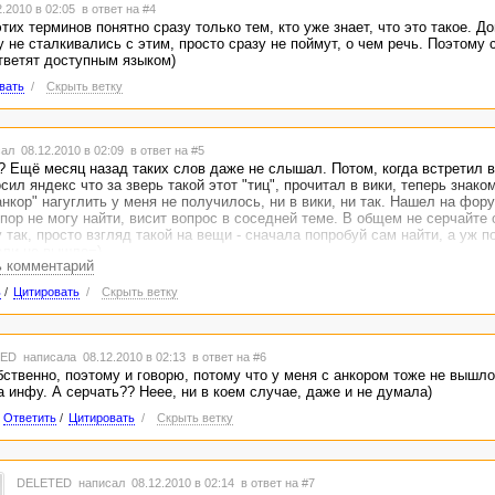
.2010 в 02:05
в ответ на #4
их терминов понятно сразу только тем, кто уже знает, что это такое. До
у не сталкивались с этим, просто сразу не поймут, о чем речь. Поэтому
ответят доступным языком)
вать
/
Скрыть ветку
ал 08.12.2010 в 02:09
в ответ на #5
о? Ещё месяц назад таких слов даже не слышал. Потом, когда встретил в
осил яндекс что за зверь такой этот "тиц", прочитал в вики, теперь знако
нкор" нагуглить у меня не получилось, ни в вики, ни так. Нашел на фору
пор не могу найти, висит вопрос в соседней теме. В общем не серчайте 
 так, просто взгляд такой на вещи - сначала попробуй сам найти, а уж п
оли не вышло=)
ь комментарий
ь
/
Цитировать
/
Скрыть ветку
TED
написала 08.12.2010 в 02:13
в ответ на #6
бственно, поэтому и говорю, потому что у меня с анкором тоже не вышло
 инфу. А серчать?? Неее, ни в коем случае, даже и не думала)
Ответить
/
Цитировать
/
Скрыть ветку
DELETED
написал 08.12.2010 в 02:14
в ответ на #7