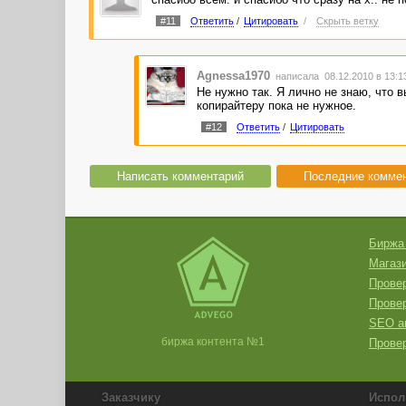
#11
Ответить
/
Цитировать
/
Скрыть ветку
Agnessa1970
написала 08.12.2010 в 13:
Не нужно так. Я лично не знаю, что
копирайтеру пока не нужное.
#12
Ответить
/
Цитировать
Написать комментарий
Последние комме
Биржа
Магази
Провер
Прове
SEO а
биржа контента №1
Провер
Заказчику
Испол