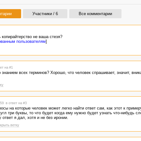
нтарии
Участники / 6
Все комментарии
 копирайтерство не ваша стезя?
ованным пользователям
]
ет на #1
 знанием всех терминов? Хорошо, что человек спрашивает, значит, вника
ку
1:59
в ответ на #3
росы на которые человек может легко найти ответ сам, как этот к пример
гугл три буквы, то что будет когда ему нужно будет узнать что-нибудь с
ответ я дал, хотя и не без иронии.
крыть ветку