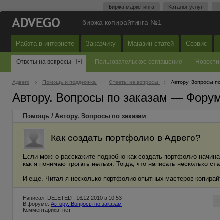
Биржа маркетинга
Каталог услуг
П
—
биржа копирайтинга №1
Работа в интернете
Заказчику
Магазин статей
Сервис
Ответы на вопросы
Пользовательское соглашение
Новости
Адвего
Помощь и поддержка
Ответы на вопросы
Автору. Вопросы п
Автору. Вопросы по заказам — Фору
Помощь
/
Автору. Вопросы по заказам
Как создать портфолио в Адвего?
Если можно расскажите подробно как создать портфолио начина
как я понимаю трогать нельзя. Тогда, что написать несколько ста
И еще. Читал я несколько портфолио опытных мастеров-копирайте
Написал: DELETED , 16.12.2010 в 10:53
В форуме:
Автору. Вопросы по заказам
Комментариев: нет