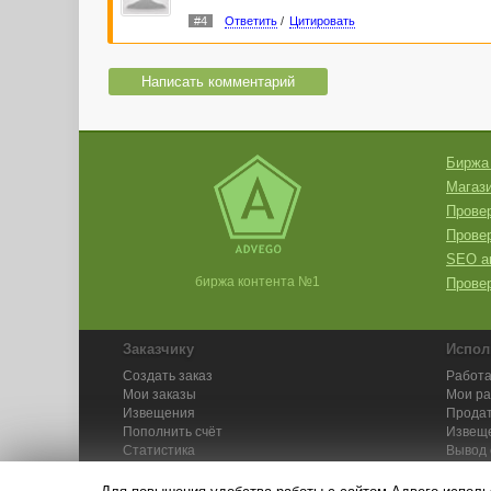
#4
Ответить
/
Цитировать
Написать комментарий
Биржа
Магази
Провер
Прове
SEO а
биржа контента №1
Провер
Заказчику
Испол
Создать заказ
Работа
Мои заказы
Мои р
Извещения
Продат
Пополнить счёт
Извещ
Статистика
Вывод 
API
Инстру