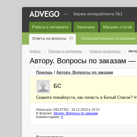
—
биржа копирайтинга №1
Работа в интернете
Заказчику
Магазин статей
Ответы на вопросы
Пользовательское соглашение
Адвего
Помощь и поддержка
Ответы на вопросы
Автор
Автору. Вопросы по заказам —
Помощь
/
Автору. Вопросы по заказам
БС
Скажите пожайлуста, как попасть в Белый Список? Чт
Написала: DELETED , 18.12.2010 в 19:21
В форуме:
Автору. Вопросы по заказам
Комментариев:
4