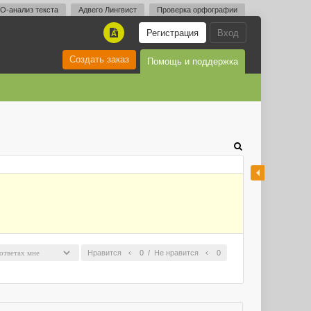
O-анализ текста
Адвего Лингвист
Проверка орфографии
Регистрация
Вход
A
Создать заказ
Помощь и поддержка
Нравится
0
/
Не нравится
0