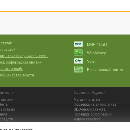
 статей
МИР / СБП
н статей
WebMoney
ить текст на уникальность
Volet
рка орфографии онлайн
нализ онлайн
Безналичный платеж
ка качества текста
нителю
Сервисы Адвего
 онлайн
Магазин статей
аботы
Проверка на антиплагиат
ь статью
SEO-анализ текста
ения
Проверка орфографии
средств
Адвего
Лингвист
кции для исполнителей
Заказ контента и услуг