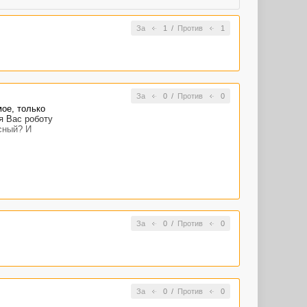
За
1
/
Против
1
За
0
/
Против
0
мое, только
я Вас роботу
сный? И
За
0
/
Против
0
За
0
/
Против
0