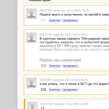
Комментарии
DELETED
написала 18.12.2010 в 19:30
Пишите много и качественно, оставляйте заяв
#1
Ответить
/
Цитировать
DELETED
написал 19.12.2010 в 05:01
В карточке заказа нажмите "Обсуждения заказ
постарайтесь написать это в необычной форме
вазьмите в БС". ВМ сразу заметит такое сооб
проверит Вашу статистику, если там всё в по
Показать весь комментарий
#2
Ответить
/
Цитировать
DELETED
написал 19.12.2010 в 20:40
а как узнать, что я попал в БС? где это видно
#3
Ответить
/
Цитировать
DELETED
написал 24.12.2010 в 22:56
+1