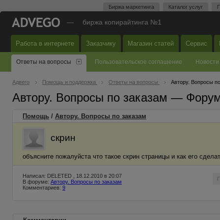
Биржа маркетинга
Каталог услуг
П
—
биржа копирайтинга №1
Работа в интернете
Заказчику
Магазин статей
Сервис
Ответы на вопросы
Пользовательское соглашение
Новости
Адвего
Помощь и поддержка
Ответы на вопросы
Автору. Вопросы п
Автору. Вопросы по заказам — Фору
Помощь
/
Автору. Вопросы по заказам
скрин
объясните пожалуйста что такое скрин страницы и как его сдела
Написал: DELETED , 18.12.2010 в 20:07
В форуме:
Автору. Вопросы по заказам
Комментариев:
9