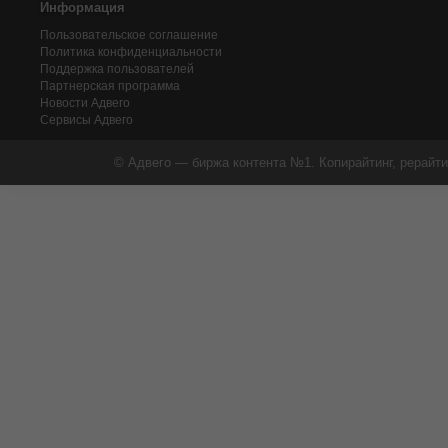
Информация
Пользовательское соглашение
Политика конфиденциальности
Поддержка пользователей
Партнерская программа
Новости Адвего
Сервисы Адвего
© Адвего — биржа контента №1. Копирайтинг, рерайти