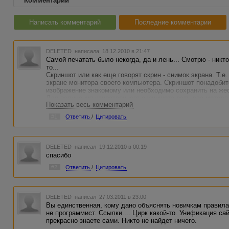
Комментарии
Написать комментарий
Последние комментарии
DELETED
написала 18.12.2010 в 21:47
Самой печатать было некогда, да и лень... Смотрю - никто
то...
Скриншот или как еще говорят скрин - снимок экрана. Т.е
экране монитора своего компьютера. Скриншот понадобит
изображение знакомому или необходимо сохранить на жес
Для получения качественного скриншота есть два метода
Показать весь комментарий
Метод первый Просто нажимаем кнопку "PrScr", что означае
#1
Ответить
/
Цитировать
Находится кнопка в правой части клавиатуры. На некото
надпись Print Screen SysRq. При этом учтите, что сайт, с
должен быть открыт полностью (полностью откройте окно
кнопки происходит перенос снимка в буфер. Учтите, что 
DELETED
написал 19.12.2010 в 00:19
все, что вы видите на экране. Т.е. если у вас открыты два
спасибо
хотите получить скрин только активного окна - нажмите к
одновременно) "Alt-PrScr". Все! Наш скриншот готов!
#2
Ответить
/
Цитировать
Далее идем в любой графический редактор, открываем н
клавиш Ctrl+V (имеются в виду нижняя самая левая клави
буфера чудесным образом вставится наш снимок экрана. 
DELETED
написал 27.03.2011 в 23:00
снимок - при создании нового документа укажите его ра
Вы единственная, кому дано объяснять новичкам правила
вашего компьютера, в противном случае получится кусоч
не программист. Ссылки.... Цирк какой-то. Унификация са
прекрасно знаете сами. Никто не найдет ничего.