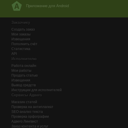
Приложение для Android
Заказчику
Создать заказ
Мои заказы
Извещения
Пополнить счёт
Статистика
API
Исполнителю
Работа онлайн
Мои работы
Продать статью
Извещения
Вывод средств
Инструкции для исполнителей
Сервисы Адвего
Магазин статей
Проверка на антиплагиат
SEO-анализ текста
Проверка орфографии
Адвего
Лингвист
Заказ контента и услуг