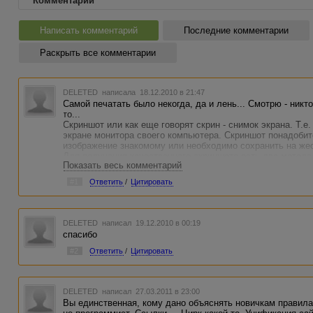
Комментарии
Написать комментарий
Последние комментарии
Раскрыть все комментарии
DELETED
написала 18.12.2010 в 21:47
Самой печатать было некогда, да и лень... Смотрю - никто
то...
Скриншот или как еще говорят скрин - снимок экрана. Т.е
экране монитора своего компьютера. Скриншот понадобит
изображение знакомому или необходимо сохранить на жес
Для получения качественного скриншота есть два метода
Показать весь комментарий
Метод первый Просто нажимаем кнопку "PrScr", что означае
#1
Ответить
/
Цитировать
Находится кнопка в правой части клавиатуры. На некото
надпись Print Screen SysRq. При этом учтите, что сайт, с
должен быть открыт полностью (полностью откройте окно
кнопки происходит перенос снимка в буфер. Учтите, что 
DELETED
написал 19.12.2010 в 00:19
все, что вы видите на экране. Т.е. если у вас открыты два
спасибо
хотите получить скрин только активного окна - нажмите к
одновременно) "Alt-PrScr". Все! Наш скриншот готов!
#2
Ответить
/
Цитировать
Далее идем в любой графический редактор, открываем н
клавиш Ctrl+V (имеются в виду нижняя самая левая клави
буфера чудесным образом вставится наш снимок экрана. 
DELETED
написал 27.03.2011 в 23:00
снимок - при создании нового документа укажите его ра
Вы единственная, кому дано объяснять новичкам правила