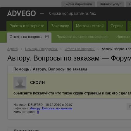
Биржа маркетинга
Каталог услуг
П
—
биржа копирайтинга №1
Работа в интернете
Заказчику
Магазин статей
Сервис
Ответы на вопросы
Пользовательское соглашение
Новости
Адвего
Помощь и поддержка
Ответы на вопросы
Автору. Вопросы п
Автору. Вопросы по заказам — Фору
Помощь
/
Автору. Вопросы по заказам
скрин
объясните пожалуйста что такое скрин страницы и как его сдела
Написал: DELETED , 18.12.2010 в 20:07
В форуме:
Автору. Вопросы по заказам
Комментариев:
9