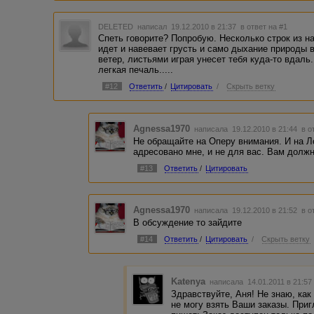
DELETED
написал 19.12.2010 в 21:37
в ответ на #1
Спеть говорите? Попробую. Несколько строк из н
идет и навевает грусть и само дыхание природы в
ветер, листьями играя унесет тебя куда-то вдаль
легкая печаль.....
#12
Ответить
/
Цитировать
/
Скрыть ветку
Agnessa1970
написала 19.12.2010 в 21:44
в о
Не обращайте на Оперу внимания. И на Л
адресовано мне, и не для вас. Вам долж
#13
Ответить
/
Цитировать
Agnessa1970
написала 19.12.2010 в 21:52
в о
В обсуждение то зайдите
#14
Ответить
/
Цитировать
/
Скрыть ветку
Katenya
написала 14.01.2011 в 21:5
Здравствуйте, Аня! Не знаю, как
не могу взять Ваши заказы. Приг