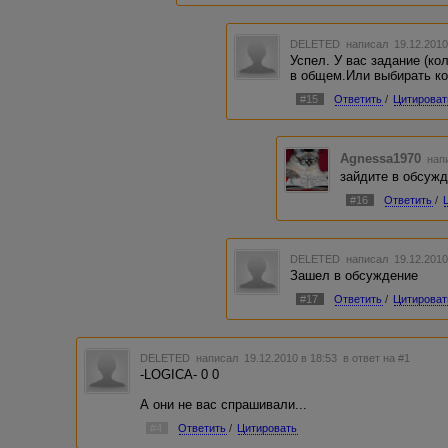
DELETED
написал 19.12.2010
Успел. У вас задание (кол
в общем.Или выбирать ко
#15
Ответить
/
Цитироват
Agnessa1970
напи
зайдите в обсужд
#16
Ответить
/
DELETED
написал 19.12.2010
Зашел в обсуждение
#17
Ответить
/
Цитироват
DELETED
написал 19.12.2010 в 18:53
в ответ на #1
-LOGICA- 0 0
А они не вас спрашивали...
#4
Ответить
/
Цитировать