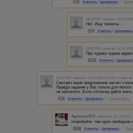
#7
Ответить
/
Цитировать
/
Скрыт
DELETED
написал 19.12.2010
Нет. Ищу таланты...
#8
Ответить
/
Цитировать
DELETED
написал 19.12.2010
Про чудака чудака адрес
#10
Ответить
/
Цитироват
DELETED
написал 19.12.2010 в 21:23
в ответ на
Смотрел ваше предложение насчет стихов
Правда задание у Вас только для белого 
не заплатите. Если согласны дайте знать
#9
Ответить
/
Цитировать
/
Скрыть ветку
Agnessa1970
написала 19.12.2010 в
попробуйте. там одно свободное 
#11
Ответить
/
Цитировать
/
Скры