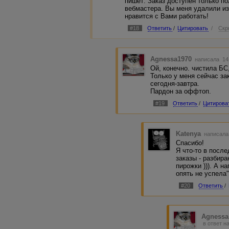
пишет: Заказ доступен только п
вебмастера. Вы меня удалили из
нравится с Вами работать!
#18
Ответить
/
Цитировать
/
Скр
Agnessa1970
написала 14.
Ой, конечно. чистила БС
Только у меня сейчас за
сегодня-завтра.
Пардон за оффтоп.
#19
Ответить
/
Цитирова
Katenya
написала
Спасибо!
Я что-то в посл
заказы - разбира
пирожки ))). А н
опять не успела"
#20
Ответить
/
Agnessa
в ответ н