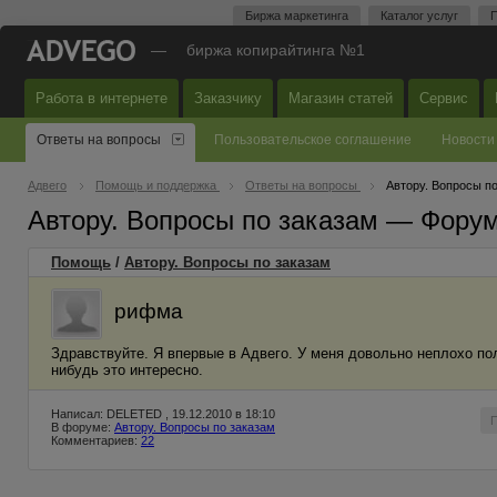
Биржа маркетинга
Каталог услуг
П
—
биржа копирайтинга №1
Работа в интернете
Заказчику
Магазин статей
Сервис
Ответы на вопросы
Пользовательское соглашение
Новости
Адвего
Помощь и поддержка
Ответы на вопросы
Автору. Вопросы п
Автору. Вопросы по заказам — Фору
Помощь
/
Автору. Вопросы по заказам
рифма
Здравствуйте. Я впервые в Адвего. У меня довольно неплохо по
нибудь это интересно.
Написал: DELETED , 19.12.2010 в 18:10
В форуме:
Автору. Вопросы по заказам
Комментариев:
22