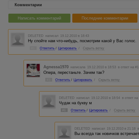
Комментарии
Написать комментарий
Последние комментарии
DELETED
написал 19.12.2010 в 18:43
Ну спойте нам что-нибудь, посмотрим какой у Вас голос.
#1
Ответить
/
Цитировать
/
Скрыть ветку
Agnessa1970
написала 19.12.2010 в 18:53
в ответ на #1
Опера, перестаньте. Зачем так?
#3
Ответить
/
Цитировать
/
Скрыть ветку
DELETED
написал 19.12.2010 в 18:54
в ответ на
Чудак на букву м
#6
Ответить
/
Цитировать
/
Скрыть ветку
DELETED
написал 19.12.2010 в 21:18
Вы всегда так новичков встречает