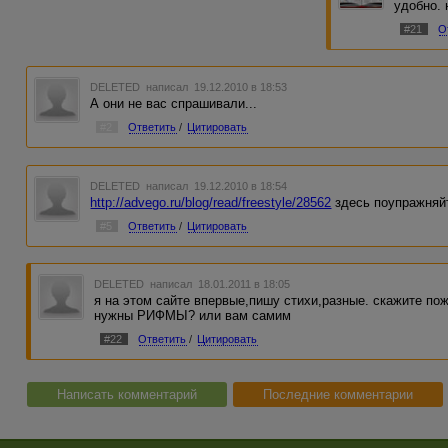
удобно. 
#21
О
DELETED
написал 19.12.2010 в 18:53
А они не вас спрашивали...
#2
Ответить
/
Цитировать
DELETED
написал 19.12.2010 в 18:54
http://advego.ru/blog/read/freestyle/28562
здесь поупражняй
#5
Ответить
/
Цитировать
DELETED
написал 18.01.2011 в 18:05
я на этом сайте впервые,пишу стихи,разные. скажите по
нужны РИФМЫ? или вам самим
#22
Ответить
/
Цитировать
Написать комментарий
Последние комментарии