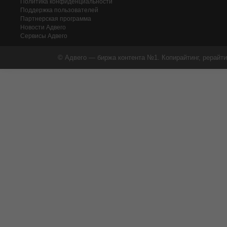
Политика конфиденциальности
Поддержка пользователей
Партнерская программа
Новости Адвего
Сервисы Адвего
© Адвего — биржа контента №1. Копирайтинг, рерайти