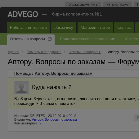
Биржа маркетинга
Каталог услуг
П
—
биржа копирайтинга №1
Работа в интернете
Заказчику
Магазин статей
Сервис
Ответы на вопросы
Пользовательское соглашение
Новости
Адвего
Помощь и поддержка
Ответы на вопросы
Автору. Вопросы п
Автору. Вопросы по заказам — Фору
Помощь
/
Автору. Вопросы по заказам
Куда нажать ?
В общем: беру заказ , выполняю , запоняю все поля в карточке,
происходит? В связи с чем это?
Написал: DELETED , 23.12.2010 в 09:11
В форуме:
Автору. Вопросы по заказам
Комментариев:
2