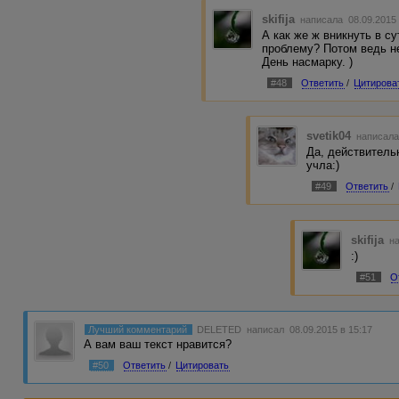
skifija
написала 08.09.2015
А как же ж вникнуть в с
проблему? Потом ведь не
День насмарку. )
#48
Ответить
/
Цитирова
svetik04
написала
Да, действитель
учла:)
#49
Ответить
/
skifija
на
:)
#51
О
Лучший комментарий
DELETED
написал 08.09.2015 в 15:17
А вам ваш текст нравится?
#50
Ответить
/
Цитировать