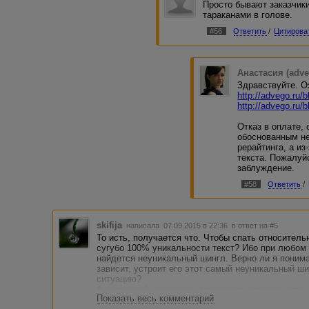
Просто бывают заказчик
тараканами в голове.
#56
Ответить
/
Цитирова
Анастасия (adve
Здравствуйте. О
http://advego.ru/
http://advego.ru/
Отказ в оплате, 
обоснованным не
рерайтинга, а из
текста. Пожалуй
заблуждение.
#58
Ответить
/
skifija
написала 07.09.2015 в 22:36
в ответ на #5
То исть, получается что. Чтобы спать относитель
сугубо 100% уникальности текст? Ибо при любом
найдется неуникальный шингл. Верно ли я поним
зависит, устроит его этот самый неуникальный ш
ситуацию?
А схожесть/несхожесть текстов по тематике прин
Показать весь комментарий
раскладе?