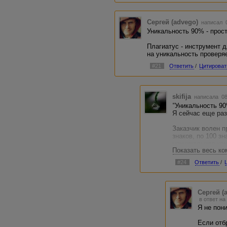
Сергей (advego)
написал 0
Уникальность 90% - прост
Плагиатус - инструмент д
на уникальность проверяе
#21
Ответить
/
Цитироват
skifija
написала 08
"Уникальность 9
Я сейчас еще ра
Заказчик волен пр
знаков, по 100 з
неуникальная ком
Показать весь к
отказа даже для т
#24
Ответить
/
Получается, что 
уникальность 90-
они (заданные сл
понизят уникальн
Сергей (
качества работы.
в ответ на
Я не пон
Для свободных от
вашего исходного
Если отб