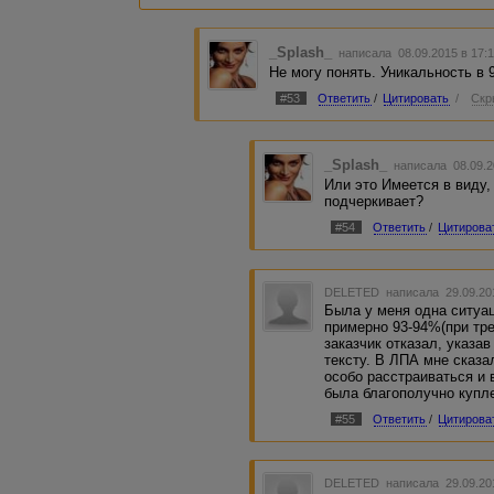
_Splash_
написала 08.09.2015 в 17
Не могу понять. Уникальность в 
#53
Ответить
/
Цитировать
/
Скр
_Splash_
написала 08.09.2
Или это Имеется в виду,
подчеркивает?
#54
Ответить
/
Цитирова
DELETED
написала 29.09.20
Была у меня одна ситуац
примерно 93-94%(при тр
заказчик отказал, указа
тексту. В ЛПА мне сказал
особо расстраиваться и 
была благополучно купл
#55
Ответить
/
Цитирова
DELETED
написала 29.09.20