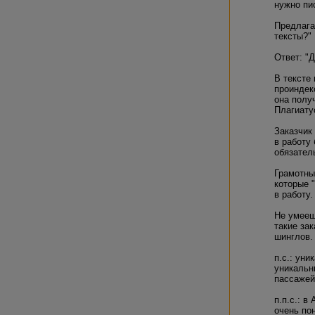
менее 100%. Инач
нужно пи
получила сигнал 
вплоть до того, к
Предлага
уникальность до
тексты?"
Да или нет?
Ответ: "Д
Сорри за тугомыс
В тексте
проиндек
она полу
Плагиату
Заказчик
в работу
обязатель
Грамотны
которые 
в работу.
Не умееш
такие за
шинглов.
п.с.: ун
уникальн
пассажей
п.п.с.: 
очень по