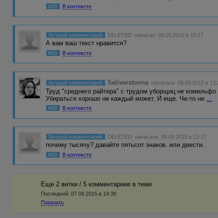
#28
В контексте
Лучший комментарий
DELETED
написал 08.09.2015 в 15:17
А вам ваш текст нравится?
#50
В контексте
Seliverstovna
Лучший комментарий
написала 08.09.2015 в 13:
Труд "среднего райтера" с трудом уборщиц не комильфо 
Убираться хорошо не каждый может. И еще. Че-то не
...
#40
В контексте
Лучший комментарий
DELETED
написала 08.09.2015 в 13:17
почему тысячу? давайте пятьсот знаков. или двести.
#35
В контексте
Еще 2 ветки / 5 комментариев в темe
Последний:
07.09.2015 в 14:38
Показать