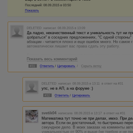
Последний:
08.09.2015 в 03:50
Показать
DELETED
написал 08.09.2015 в 13:09
Да ладно, некачественный текст и уникальность тут ни п
добраться" в соседних предложениях, "С одной стороны" 
абзацам - читается плохо и еще ошибок много. Но самое 
автоматически лишает вас права сдать эту работу.
Кстати, меня лично нервируют такие цепочки, даже если
Показать весь комментарий
достойная. Это не потому, что там какая-то математика и
чести: "Яшто, пишу штампами? Ату меня, ату! Быстро пе
#31
Ответить
/
Цитировать
/
Скрыть ветку
Как-то так
DELETED
написал 08.09.2015 в 13:11
в ответ на #31
упс, не в АП, а на форуме :)
#32
Ответить
/
Цитировать
svetik04
написала 08.09.2015 в 13:17
в ответ на #31
Математика тут точно не при делах, имхо. При де
автора. Если он достаточный, то быстренько пер
секундное дело. В моих заказах на комменты авто
уникальностью от 90% и выше (не требую и не пр