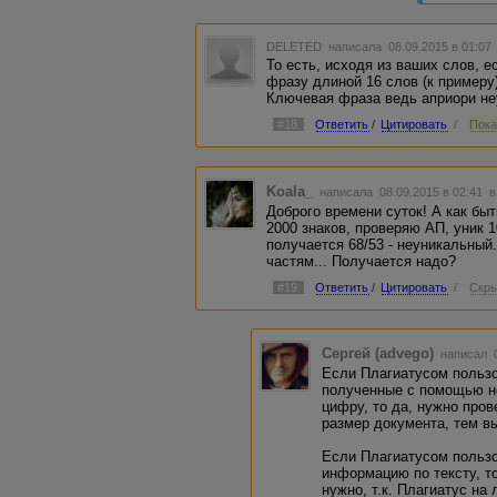
DELETED
написала 08.09.2015 в 01:0
То есть, исходя из ваших слов, 
фразу длиной 16 слов (к примеру)
Ключевая фраза ведь априори н
#18
Ответить
/
Цитировать
/
Пока
Koala_
написала 08.09.2015 в 02:41
в
Доброго времени суток! А как быт
2000 знаков, проверяю АП, уник 
получается 68/53 - неуникальный
частям... Получается надо?
#19
Ответить
/
Цитировать
/
Скры
Сергей (advego)
написал 0
Если Плагиатусом пользо
полученные с помощью не
цифру, то да, нужно пров
размер документа, тем в
Если Плагиатусом польз
информацию по тексту, т
нужно, т.к. Плагиатус на