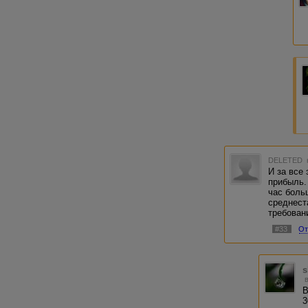
DELETED
И за все
прибыль.
час боль
среднест
требован
#33
От
s
В
3