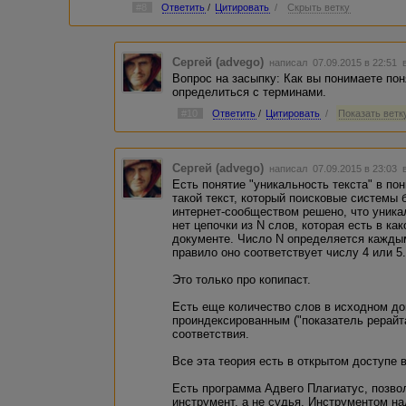
Сорри за навязчивость, просто с таким подходом 
#8
Ответить
/
Цитировать
/
Скрыть ветку
сталкивалась и как-то захотелось понять.
Сергей (advego)
написал 07.09.2015 в 22:51
Вопрос на засыпку: Как вы понимаете пон
определиться с терминами.
#10
Ответить
/
Цитировать
/
Показать ветку
Сергей (advego)
написал 07.09.2015 в 23:03
Есть понятие "уникальность текста" в по
такой текст, который поисковые системы
интернет-сообществом решено, что уникал
нет цепочки из N слов, которая есть в к
документе. Число N определяется кажды
правило оно соответствует числу 4 или 5
Это только про копипаст.
Есть еще количество слов в исходном д
проиндексированным ("показатель рерайт
соответствия.
Все эта теория есть в открытом доступе в
Есть программа Адвего Плагиатус, позво
инструмент, а не судья. Инструментом на