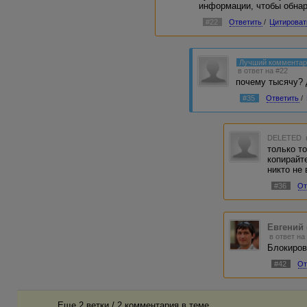
информации, чтобы обнар
#22
Ответить
/
Цитироват
Лучший коммента
в ответ на #22
почему тысячу? 
#35
Ответить
/
DELETED
только т
копирайт
никто не
#36
От
Евгений 
в ответ на
Блокиров
#42
От
Еще 2 ветки / 2 комментария в темe