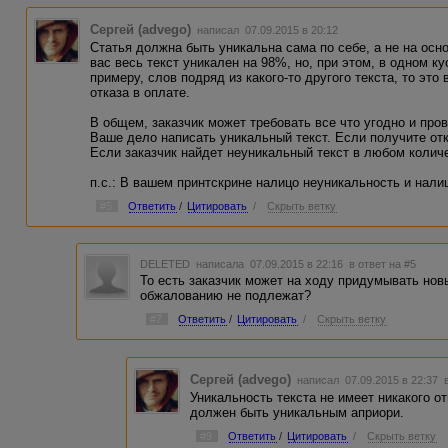
Сергей (advego)
написал 07.09.2015 в 20:12
Статья должна быть уникальна сама по себе, а не на осн
вас весь текст уникален на 98%, но, при этом, в одном кус
примеру, слов подряд из какого-то другого текста, то эт
отказа в оплате.
В общем, заказчик может требовать все что угодно и прове
Ваше дело написать уникальный текст. Если получите отк
Если заказчик найдет неуникальный текст в любом колич
п.с.: В вашем принтскрине налицо неуникальность и нали
#5
Ответить
/
Цитировать
/
Скрыть ветку
DELETED
написала 07.09.2015 в 22:16
в ответ на #5
То есть заказчик может на ходу придумывать нов
обжалованию не подлежат?
#7
Ответить
/
Цитировать
/
Скрыть ветку
Сергей (advego)
написал 07.09.2015 в 22:37
Уникальность текста не имеет никакого о
должен быть уникальным априори.
#9
Ответить
/
Цитировать
/
Скрыть ветку