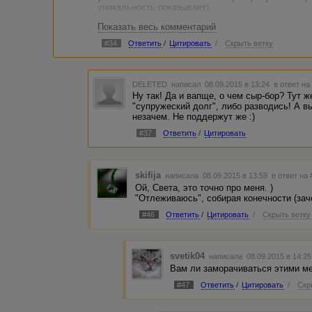
уникальность показывает).
Показать весь комментарий
А по теме топика вспомнилась притча о сороконож
шагнуть, и упала:)
#34
Ответить
/
Цитировать
/
Скрыть ветку
DELETED
написал 08.09.2015 в 13:24
в ответ на
Ну так! Да и вапще, о чем сыр-бор? Тут ж
"супружеский долг", либо разводись! А 
незачем. Не поддержут же :)
#37
Ответить
/
Цитировать
skifija
написала 08.09.2015 в 13:59
в ответ на 
Ой, Света, это точно про меня. )
"Отлеживаюсь", собирая конечности (заче
#46
Ответить
/
Цитировать
/
Скрыть ветку
svetik04
написала 08.09.2015 в 14:2
Вам ли заморачиваться этими м
#47
Ответить
/
Цитировать
/
Скр