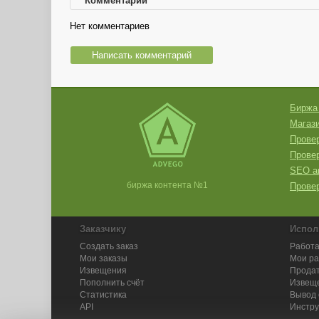
Комментарии
Нет комментариев
Написать комментарий
Биржа
Магази
Провер
Прове
SEO а
биржа контента №1
Провер
Заказчику
Испол
Создать заказ
Работа
Мои заказы
Мои р
Извещения
Продат
Пополнить счёт
Извещ
Статистика
Вывод 
API
Инстру