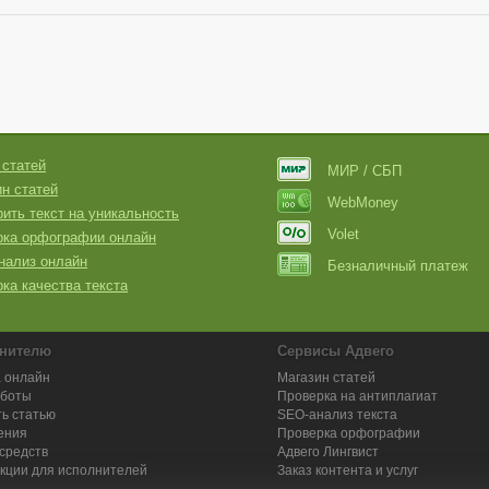
 статей
МИР / СБП
н статей
WebMoney
ить текст на уникальность
Volet
рка орфографии онлайн
нализ онлайн
Безналичный платеж
ка качества текста
нителю
Сервисы Адвего
 онлайн
Магазин статей
аботы
Проверка на антиплагиат
ь статью
SEO-анализ текста
ения
Проверка орфографии
средств
Адвего
Лингвист
кции для исполнителей
Заказ контента и услуг