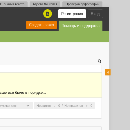
O-анализ текста
Адвего Лингвист
Проверка орфографии
Регистрация
Вход
A
Создать заказ
Помощь и поддержка
ьше все было в порядке...
Нравится
0
/
Не нравится
0