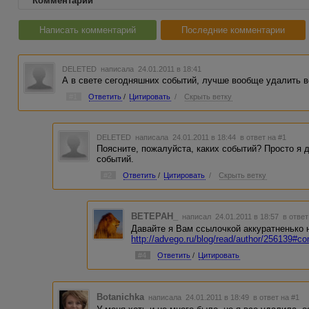
Комментарии
Написать комментарий
Последние комментарии
DELETED
написала 24.01.2011 в 18:41
А в свете сегодняшних событий, лучше вообще удалить вс
#1
Ответить
/
Цитировать
/
Скрыть ветку
DELETED
написала 24.01.2011 в 18:44
в ответ на #1
Поясните, пожалуйста, каких событий? Просто я д
событий.
#2
Ответить
/
Цитировать
/
Скрыть ветку
BETEPAH_
написал 24.01.2011 в 18:57
в ответ
Давайте я Вам ссылочкой аккуратненько 
http://advego.ru/blog/read/author/256139#
#4
Ответить
/
Цитировать
Botanichka
написала 24.01.2011 в 18:49
в ответ на #1