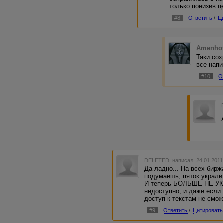
только понизив ц
#8
Ответить
/
Ц
Amenho
Таки сох
все напи
#10
О
DELETED
написал 24.01.2011
Да ладно... На всех бирж
подумаешь, пяток украли.
И теперь БОЛЬШЕ НЕ УКР
недоступно, и даже если 
доступ к текстам не смож
#9
Ответить
/
Цитировать