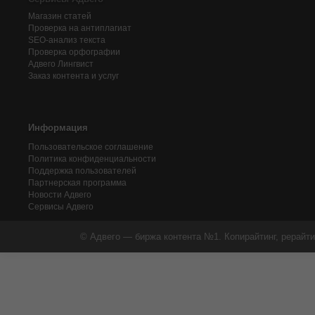
Магазин статей
Проверка на антиплагиат
SEO-анализ текста
Проверка орфографии
Адвего
Лингвист
Заказ контента и услуг
Информация
Пользовательское соглашение
Политика конфиденциальности
Поддержка пользователей
Партнерская программа
Новости Адвего
Сервисы Адвего
© Адвего — биржа контента №1. Копирайтинг, рерайти