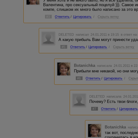
У меня хоть и не много было, но я все удалила, 
Валентина, про сексуальный поцелуй ))). Самое и
компе, слишком их много было написано за это в
#3
Ответить
/
Цитировать
/
Скрыть ветку
DELETED
написал 24.01.2011 в 19:15
в ответ на
А какую прибыль Вам могут принести уд
#5
Ответить
/
Цитировать
/
Скрыть ветку
Botanichka
написала 24.01.2011 в 2
Прибыли мне никакой, но они мог
#6
Ответить
/
Цитировать
/
Скрыт
DELETED
написала 24.01.201
Почему? Есть твои блоги,
#7
Ответить
/
Цитировать
Botanichka
написа
так вот, последню
сохранилась в ком