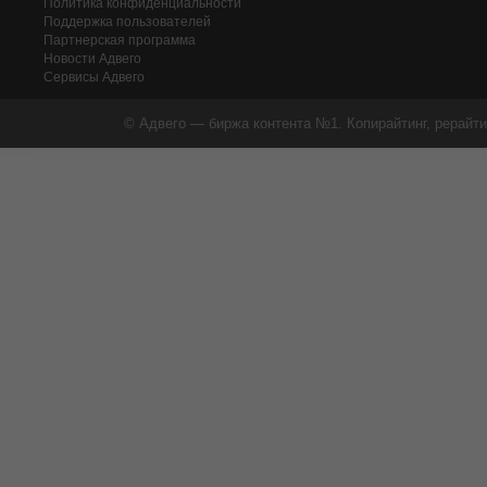
Политика конфиденциальности
Поддержка пользователей
Партнерская программа
Новости Адвего
Сервисы Адвего
© Адвего — биржа контента №1. Копирайтинг, рерайти