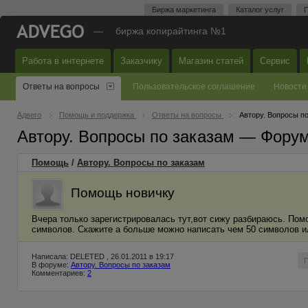
Биржа маркетинга
Каталог услуг
П
—
биржа копирайтинга №1
Работа в интернете
Заказчику
Магазин статей
Сервис
Ответы на вопросы
Пользовательское соглашение
Новости
Адвего
Помощь и поддержка
Ответы на вопросы
Автору. Вопросы п
Автору. Вопросы по заказам — Фору
Помощь
/
Автору. Вопросы по заказам
Помощь новичку
Вчера только зарегистрировалась тут,вот сижу разбираюсь. Помо
символов. Скажите а больше можно написать чем 50 символов и
Написала: DELETED , 26.01.2011 в 19:17
В форуме:
Автору. Вопросы по заказам
Комментариев:
2