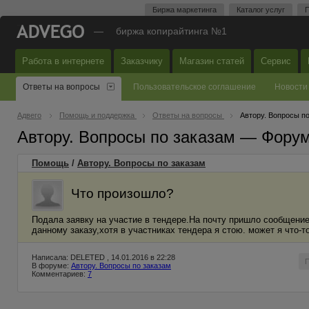
Биржа маркетинга
Каталог услуг
П
—
биржа копирайтинга №1
Работа в интернете
Заказчику
Магазин статей
Сервис
Ответы на вопросы
Пользовательское соглашение
Новости
Адвего
Помощь и поддержка
Ответы на вопросы
Автору. Вопросы п
Автору. Вопросы по заказам — Фору
Помощь
/
Автору. Вопросы по заказам
Что произошло?
Подала заявку на участие в тендере.На почту пришло сообщение
данному заказу,хотя в участниках тендера я стою. может я что-т
Написала: DELETED , 14.01.2016 в 22:28
В форуме:
Автору. Вопросы по заказам
Комментариев:
7