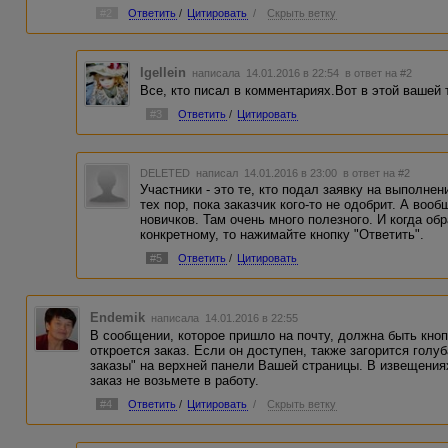
#2
Ответить
/
Цитировать
/
Скрыть ветку
Igellein
написала 14.01.2016 в 22:54
в ответ на #2
Все, кто писал в комментариях.Вот в этой вашей 
#3
Ответить
/
Цитировать
DELETED
написал 14.01.2016 в 23:00
в ответ на #2
Участники - это те, кто подал заявку на выполне
тех пор, пока заказчик кого-то не одобрит. А во
новичков. Там очень много полезного. И когда об
конкретному, то нажимайте кнопку "Ответить".
#5
Ответить
/
Цитировать
Endemik
написала 14.01.2016 в 22:55
В сообщении, которое пришло на почту, должна быть кноп
откроется заказ. Если он доступен, также загорится гол
заказы" на верхней панели Вашей страницы. В извещениях
заказ не возьмете в работу.
#4
Ответить
/
Цитировать
/
Скрыть ветку