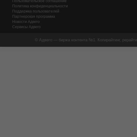
Пользовательское соглашение
Политика конфиденциальности
Поддержка пользователей
Партнерская программа
Новости Адвего
Сервисы Адвего
© Адвего — биржа контента №1. Копирайтинг, рерайти