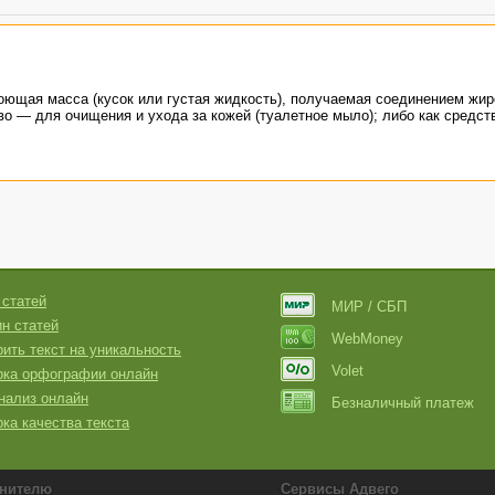
моющая масса (кусок или густая жидкость), получаемая соединением жир
во — для очищения и ухода за кожей (туалетное мыло); либо как средст
 статей
МИР / СБП
н статей
WebMoney
ить текст на уникальность
Volet
рка орфографии онлайн
нализ онлайн
Безналичный платеж
ка качества текста
нителю
Сервисы Адвего