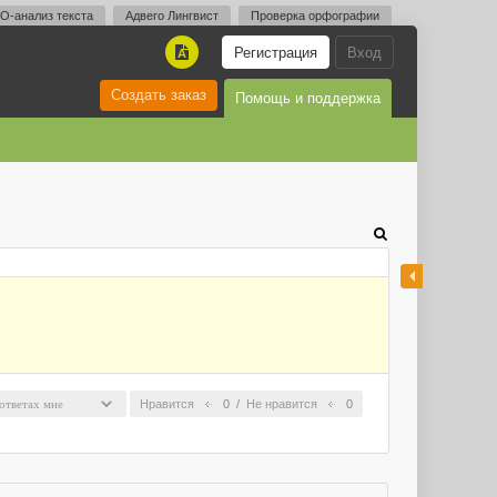
O-анализ текста
Адвего Лингвист
Проверка орфографии
Регистрация
Вход
A
Создать заказ
Помощь и поддержка
Нравится
0
/
Не нравится
0