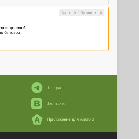
За
0
/
Против
0
ов и щелочей,
во бытовой
Telegram
Вконтакте
Приложение для Android