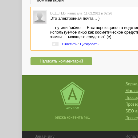
Комментарии
DELETED
написала 11.02.2011 в 02:26
Это электронная почта... )
... ну или "мы́ло — Растворяющаяся в воде 
используемое либо как косметическое средст
химии — моющего средства" (с)
#1
Ответить
/
Цитировать
Написать комментарий
Биржа
Магази
Провер
Прове
SEO а
биржа контента №1
Провер
Заказчику
Испол