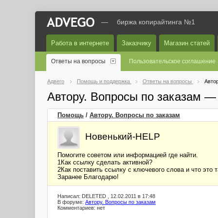
—
биржа копирайтинга №1
Работа в интернете
Заказчику
Магазин статей
Ответы на вопросы
Пользовательское соглашение
Адвего
Помощь и поддержка
Ответы на вопросы
Автор
Автору. Вопросы по заказам —
Помощь
/
Автору. Вопросы по заказам
Новенький-HELP
Помогите советом или информацией где найти.
1Как ссылку сделать активной?
2Как поставить ссылку с ключевого слова и что это 
Заранее Благодарю!
Написал: DELETED , 12.02.2011 в 17:48
В форуме:
Автору. Вопросы по заказам
Комментариев: нет