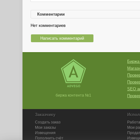
Комментарии
Нет комментариев
Написать комментарий
Биржа
Магази
Провер
Прове
SEO а
биржа контента №1
Провер
Заказчику
Испол
Создать заказ
Работа
Мои заказы
Мои р
Извещения
Продат
Пополнить счёт
Извещ