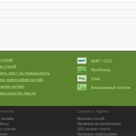
 статей
МИР / СБП
н статей
WebMoney
ить текст на уникальность
Volet
рка орфографии онлайн
нализ онлайн
Безналичный платеж
ка качества текста
нителю
Сервисы Адвего
 онлайн
Магазин статей
аботы
Проверка на антиплагиат
ь статью
SEO-анализ текста
ения
Проверка орфографии