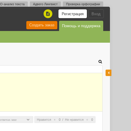
O-анализ текста
Адвего Лингвист
Проверка орфографии
Регистрация
Вход
A
Создать заказ
Помощь и поддержка
Нравится
0
/
Не нравится
0