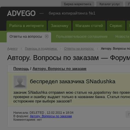
Биржа маркетинга
Каталог услуг
П
—
биржа копирайтинга №1
Работа в интернете
Заказчику
Магазин статей
Сервис
Ответы на вопросы
Пользовательское соглашение
Новости
Адвего
Помощь и поддержка
Ответы на вопросы
Автору. Вопросы п
Автору. Вопросы по заказам — Фору
Помощь
/
Автору. Вопросы по заказам
беспредел заказчика SNadushka
закачик SNadushka отправил мою статью на доработку без провер
проверке и ошибку выдает только в названии банка. Статья полн
осторожнее при выборе заказов!!
Написала: DELETED , 12.02.2011 в 18:04
В форуме:
Автору. Вопросы по заказам
Комментариев: нет