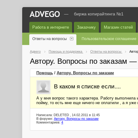
—
биржа копирайтинга №1
Работа в интернете
Заказчику
Магазин статей
Ответы на вопросы
Пользовательское соглашение
Адвего
Помощь и поддержка
Ответы на вопросы
Автор
Автору. Вопросы по заказам —
Помощь
/
Автору. Вопросы по заказам
В каком я списке если....
А у мня вопрос такого характера. Работу выполнила и
пойму, то есть мне еще ничего не оплатили , а я уж
Написала: DELETED , 14.02.2011 в 11:45
В форуме:
Автору. Вопросы по заказам
Комментариев:
4