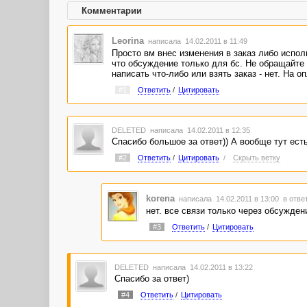
Комментарии
Leorina
написала 14.02.2011 в 11:49
Просто вм внес изменения в заказ либо испол
что обсуждение только для бс. Не обращайте 
написать что-либо или взять заказ - нет. На о
#1
Ответить
/
Цитировать
DELETED
написала 14.02.2011 в 12:35
Спасибо большое за ответ)) А вообще тут ест
#2
Ответить
/
Цитировать
/
Скрыть ветку
korena
написала 14.02.2011 в 13:00
в отве
нет. все связи только через обсужден
#3
Ответить
/
Цитировать
DELETED
написала 14.02.2011 в 13:22
Спасибо за ответ)
#4
Ответить
/
Цитировать