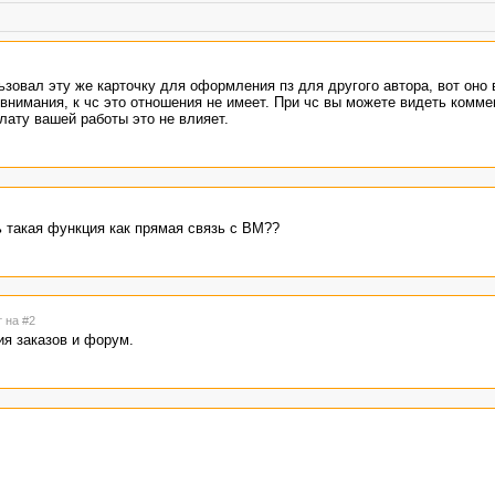
ьзовал эту же карточку для оформления пз для другого автора, вот оно 
внимания, к чс это отношения не имеет. При чс вы можете видеть коммен
плату вашей работы это не влияет.
ь такая функция как прямая связь с ВМ??
т на #2
ия заказов и форум.