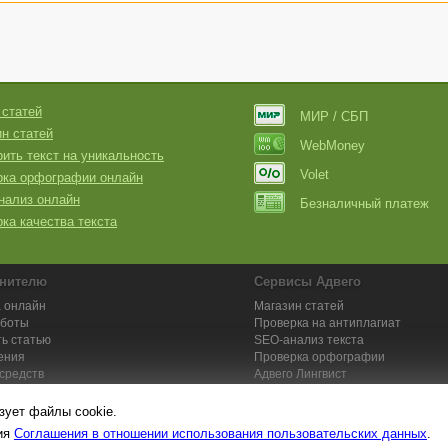
 статей
МИР / СБП
н статей
WebMoney
ить текст на уникальность
Volet
рка орфографии онлайн
нализ онлайн
Безналичный платеж
ка качества текста
нителю
Сервисы Адвего
 онлайн
Магазин статей
аботы
Проверка на антиплагиат
ь статью
SEO-анализ текста
ения
Проверка орфографии
средств
Адвего
Лингвист
кции для исполнителей
Заказ контента и услуг
зует файлы cookie.
вия
Соглашения в отношении использования пользовательских данных
.