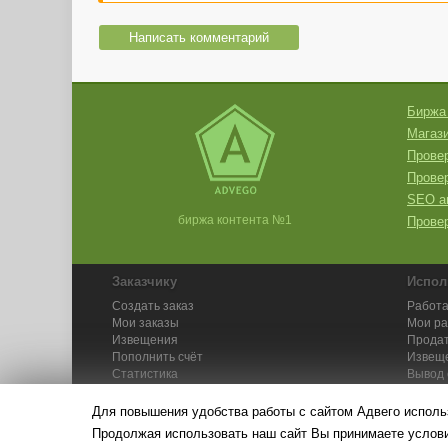
Написать комментарий
Биржа
Магази
Провер
Прове
SEO а
биржа контента №1
Провер
Заказчику
Испол
Создать заказ
Работа
Мои заказы
Мои р
Извещения
Продат
Пополнить счёт
Извещ
Статистика
Вывод 
API
Инстру
Для повышения удобства работы с сайтом Адвего исполь
Продолжая использовать наш сайт Вы принимаете усло