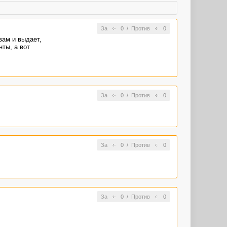
За
0
/
Против
0
вам и выдает,
ты, а вот
За
0
/
Против
0
За
0
/
Против
0
За
0
/
Против
0