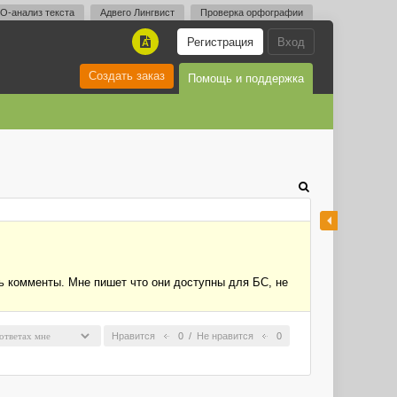
O-анализ текста
Адвего Лингвист
Проверка орфографии
Регистрация
Вход
A
Создать заказ
Помощь и поддержка
уть комменты. Мне пишет что они доступны для БС, не
Нравится
0
/
Не нравится
0