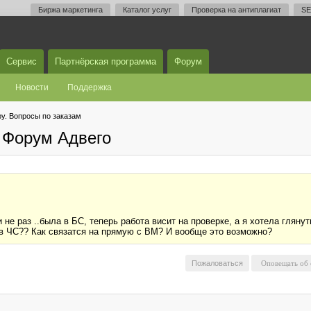
Биржа маркетинга
Каталог услуг
Проверка на антиплагиат
SE
Сервис
Партнёрская программа
Форум
Новости
Поддержка
у. Вопросы по заказам
 Форум Адвего
 не раз ..была в БС, теперь работа висит на проверке, а я хотела глян
е в ЧС?? Как связатся на прямую с ВМ? И вообще это возможно?
Пожаловаться