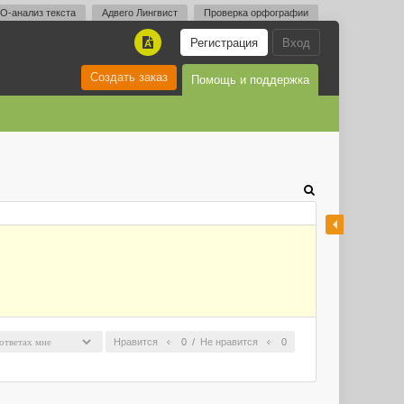
O-анализ текста
Адвего Лингвист
Проверка орфографии
Регистрация
Вход
A
Создать заказ
Помощь и поддержка
Нравится
0
/
Не нравится
0