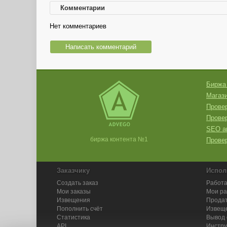
Комментарии
Нет комментариев
Написать комментарий
Биржа
Магази
Провер
Прове
SEO а
биржа контента №1
Провер
Заказчику
Испол
Создать заказ
Работа
Мои заказы
Мои р
Извещения
Продат
Пополнить счёт
Извещ
Статистика
Вывод 
API
Инстру