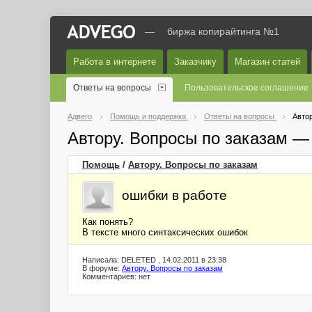
—
биржа копирайтинга №1
Работа в интернете
Заказчику
Магазин статей
Ответы на вопросы
Пользовательское соглашение
Адвего
Помощь и поддержка
Ответы на вопросы
Автор
Автору. Вопросы по заказам —
Помощь
/
Автору. Вопросы по заказам
ошибки в работе
Как понять?
В тексте много синтаксических ошибок
Написала: DELETED , 14.02.2011 в 23:38
В форуме:
Автору. Вопросы по заказам
Комментариев: нет