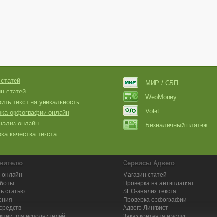
 статей
МИР / СБП
н статей
WebMoney
ить текст на уникальность
Volet
рка орфографии онлайн
нализ онлайн
Безналичный платеж
ка качества текста
нителю
Сервисы Адвего
 онлайн
Магазин статей
аботы
Проверка на антиплагиат
ь статью
SEO-анализ текста
ения
Проверка орфографии
средств
Адвего
Лингвист
кции для исполнителей
Заказ контента и услуг