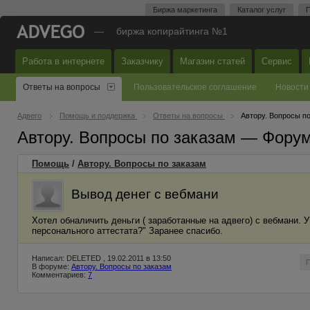
Биржа маркетинга
Каталог услуг
П
—
биржа копирайтинга №1
Работа в интернете
Заказчику
Магазин статей
Сервис
Ответы на вопросы
Пользовательское соглашение
Новости
Адвего
Помощь и поддержка
Ответы на вопросы
Автору. Вопросы п
Автору. Вопросы по заказам — Фору
Помощь
/
Автору. Вопросы по заказам
Вывод денег с вебмани
Хотел обналичить деньги ( заработанные на адвего) с вебмани. 
персонального аттестата?" Заранее спасибо.
Написал: DELETED , 19.02.2011 в 13:50
В форуме:
Автору. Вопросы по заказам
Комментариев:
7