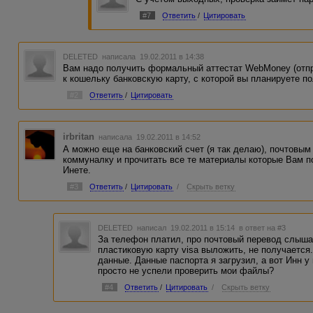
#7
Ответить
/
Цитировать
DELETED
написала 19.02.2011 в 14:38
Вам надо получить формальный аттестат WebMoney (отпр
к кошельку банковскую карту, с которой вы планируете п
#2
Ответить
/
Цитировать
irbritan
написала 19.02.2011 в 14:52
А можно еще на банковский счет (я так делаю), почтовым
коммуналку и прочитать все те материалы которые Вам п
Инете.
#3
Ответить
/
Цитировать
/
Скрыть ветку
DELETED
написал 19.02.2011 в 15:14
в ответ на #3
За телефон платил, про почтовый перевод слышал
пластиковую карту visa выложить, не получается
данные. Данные паспорта я загрузил, а вот Инн у
просто не успели проверить мои файлы?
#4
Ответить
/
Цитировать
/
Скрыть ветку