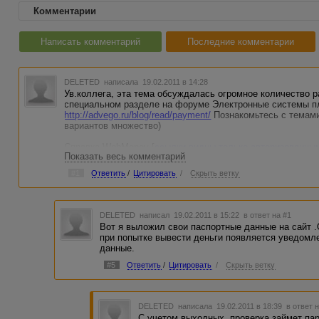
Комментарии
Написать комментарий
Последние комментарии
DELETED
написала 19.02.2011 в 14:28
Ув.коллега, эта тема обсуждалась огромное количество р
специальном разделе на форуме Электронные системы п
http://advego.ru/blog/read/payment/
Познакомьтесь с темами
вариантов множество)
Справка WebMoney [
ссылки видны только авторизованны
Показать весь комментарий
Вывод денег [
ссылки видны только авторизованным поль
Удачи!
#1
Ответить
/
Цитировать
/
Скрыть ветку
DELETED
написал 19.02.2011 в 15:22
в ответ на #1
Вот я выложил свои паспортные данные на сайт .
при попытке вывести деньги появляется уведомл
данные.
#5
Ответить
/
Цитировать
/
Скрыть ветку
DELETED
написала 19.02.2011 в 18:39
в ответ 
С учетом выходных, проверка займет пар