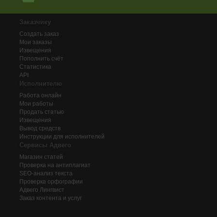
Заказчику
Создать заказ
Мои заказы
Извещения
Пополнить счёт
Статистика
API
Исполнителю
Работа онлайн
Мои работы
Продать статью
Извещения
Вывод средств
Инструкции для исполнителей
Сервисы Адвего
Магазин статей
Проверка на антиплагиат
SEO-анализ текста
Проверка орфографии
Адвего
Лингвист
Заказ контента и услуг