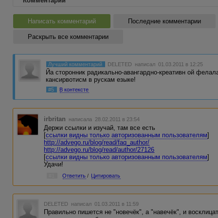
Комментарии
Написать комментарий
Последние комментарии
Раскрыть все комментарии
Лучший комментарий
DELETED
написал 01.03.2011 в 12:25
Йа сторонник радикально-авангардно-креативн ой фелал
кансирвотисм в рускам езыке!
#5
В контексте
irbritan
написала 28.02.2011 в 23:54
Держи ссылки и изучай, там все есть
[
ссылки видны только авторизованным пользователям
]
http://advego.ru/blog/read/faq_author/
http://advego.ru/blog/read/author/27126
[
ссылки видны только авторизованным пользователям
]
Удачи!
#1
Ответить
/
Цитировать
DELETED
написал 01.03.2011 в 11:59
Правильно пишется не "новечёк", а "навечёк", и восклиц