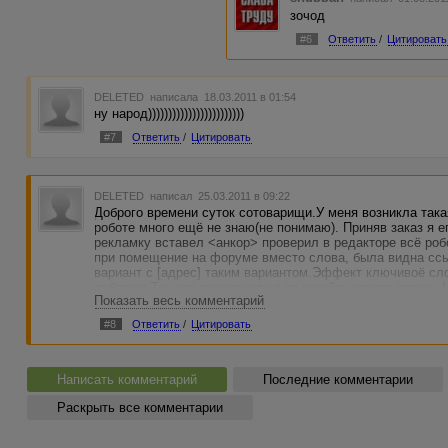
зочод
#6
Ответить
/
Цитировать
DELETED
написала 18.03.2011 в 01:54
ну народ))))))))))))))))))))))))
#7
Ответить
/
Цитировать
DELETED
написал 25.03.2011 в 09:22
Доброго времени суток сотоварищи.У меня возникла такая
роботе много ещё не знаю(не понимаю). Приняв заказ я е
рекламку вставел <анкор> проверил в редакторе всё ро
при помещение на форуме вместо слова, была видна сс
вариант с [адрес] таким вариантом.Эффект ключивоё сло
работает.Так вот подскажите а-то какойто стопор теперь
Показать весь комментарий
узнать кодировку форума.Или я чтото не так делал полу
<a href="
http://advego.ru/blog/
">Форум</a> .Заранее благо
#8
Ответить
/
Цитировать
Написать комментарий
Последние комментарии
Раскрыть все комментарии