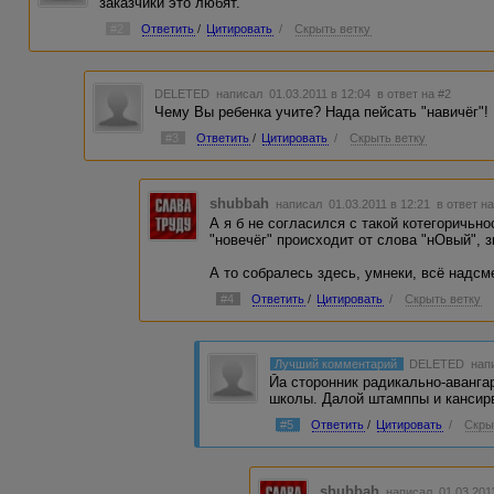
заказчики это любят.
#2
Ответить
/
Цитировать
/
Скрыть ветку
DELETED
написал 01.03.2011 в 12:04
в ответ на #2
Чему Вы ребенка учите? Нада пейсать "навичёг"!
#3
Ответить
/
Цитировать
/
Скрыть ветку
shubbah
написал 01.03.2011 в 12:21
в ответ н
А я б не согласился с такой котегоричьно
"новечёг" происходит от слова "нОвый", з
А то собралесь здесь, умнеки, всё надсме
#4
Ответить
/
Цитировать
/
Скрыть ветку
Лучший комментарий
DELETED
напи
Йа сторонник радикально-аванга
школы. Далой штамппы и кансирв
#5
Ответить
/
Цитировать
/
Скры
shubbah
написал 01.03.201