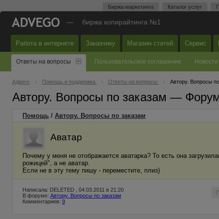
Биржа маркетинга
Каталог услуг
П
—
биржа копирайтинга №1
Работа в интернете
Заказчику
Магазин статей
Сервис
Ответы на вопросы
Пользовательское соглашение
Новости
Адвего
Помощь и поддержка
Ответы на вопросы
Автору. Вопросы п
Автору. Вопросы по заказам — Фору
Помощь
/
Автору. Вопросы по заказам
Аватар
Почему у меня не отображается аватарка? То есть она загрузилас
рожицей", а не аватар.
Если не в эту тему пишу - переместите, плиз)
Написала: DELETED , 04.03.2011 в 21:20
В форуме:
Автору. Вопросы по заказам
Комментариев:
9