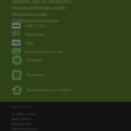
Проверить текст на уникальность
Проверка орфографии онлайн
SEO анализ онлайн
Проверка качества текста
МИР / СБП
WebMoney
Volet
Безналичный платеж
Telegram
Вконтакте
Приложение для Android
Заказчику
Создать заказ
Мои заказы
Извещения
Пополнить счёт