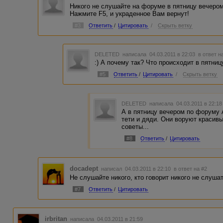
Никого не слушайте на форуме в пятницу вечером,
Нажмите F5, и украденное Вам вернут!
#3
Ответить
/
Цитировать
/
Скрыть ветку
DELETED
написала 04.03.2011 в 22:03
в ответ н
:) А почему так? Что происходит в пятни
#5
Ответить
/
Цитировать
/
Скрыть ветку
DELETED
написала 04.03.2011 в 22:1
А в пятницу вечером по форуму 
тети и дяди. Они воруют красив
советы...
#8
Ответить
/
Цитировать
docadept
написал 04.03.2011 в 22:10
в ответ на #2
Не слушайте никого, кто говорит никого не слушат
#7
Ответить
/
Цитировать
irbritan
написала 04.03.2011 в 21:59