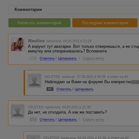
Комментарии
Написать комментарий
Последние комментарии
Wasilina
написала 04.03.2011 в 21:29
А воруют тут аватарки. Вот только отвернешься, а ее сты
минутку или отворачивались? Вспомните.
#1
Ответить
/
Цитировать
/
Скрыть ветку
DELETED
написал 27.03.2011 в 09:28
в ответ на #1
Наблюдаю за Вами на форуме Вы юмористка)))))))
#9
Ответить
/
Цитировать
DELETED
написала 04.03.2011 в 21:38
Да нет, не отходила. А как же поставить?
#2
Ответить
/
Цитировать
/
Скрыть ветку
DELETED
написала 04.03.2011 в 21:46
в ответ на #2