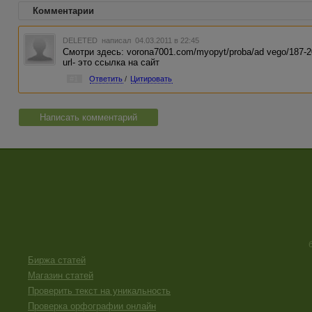
Комментарии
DELETED
написал 04.03.2011 в 22:45
Смотри здесь: vorona7001.com/myopyt/proba/ad vego/187-2
url- это ссылка на сайт
#1
Ответить
/
Цитировать
Написать комментарий
Биржа статей
Магазин статей
Проверить текст на уникальность
Проверка орфографии онлайн