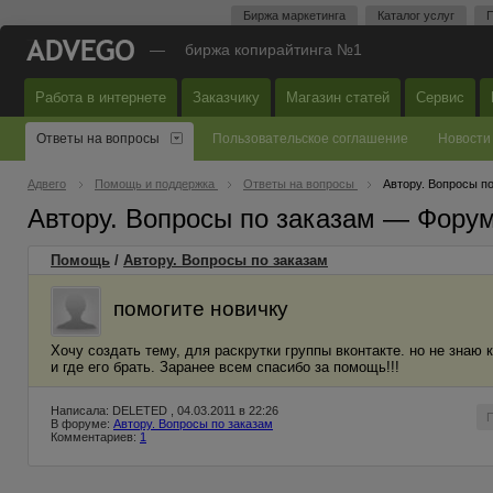
Биржа маркетинга
Каталог услуг
П
—
биржа копирайтинга №1
Работа в интернете
Заказчику
Магазин статей
Сервис
Ответы на вопросы
Пользовательское соглашение
Новости
Адвего
Помощь и поддержка
Ответы на вопросы
Автору. Вопросы п
Автору. Вопросы по заказам — Фору
Помощь
/
Автору. Вопросы по заказам
помогите новичку
Хочу создать тему, для раскрутки группы вконтакте. но не знаю
и где его брать. Заранее всем спасибо за помощь!!!
Написала: DELETED , 04.03.2011 в 22:26
В форуме:
Автору. Вопросы по заказам
Комментариев:
1