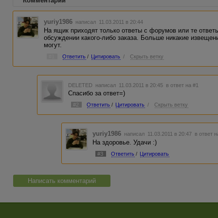
Комментарии
yuriy1986
написал 11.03.2011 в 20:44
На ящик приходят только ответы с форумов или те ответ
обсуждении какого-либо заказа. Больше никакие извещен
могут.
#1
Ответить
/
Цитировать
/
Скрыть ветку
DELETED
написал 11.03.2011 в 20:45
в ответ на #1
Спасибо за ответ=)
#2
Ответить
/
Цитировать
/
Скрыть ветку
yuriy1986
написал 11.03.2011 в 20:47
в ответ н
На здоровье. Удачи :)
#3
Ответить
/
Цитировать
Написать комментарий