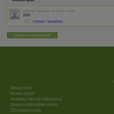
Комментарии
DELETED
написала 18.03.2011 в 19:01
2000
#1
Ответить
/
Цитировать
Написать комментарий
Биржа статей
Магазин статей
Проверить текст на уникальность
Проверка орфографии онлайн
SEO анализ онлайн