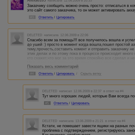
Alexa0105
написала 12.06.2009 в 20:33
Заказчику сообщить можно очень просто: отписаться в ко
это сайт самого заказчика, то он может активировать акк
#3
Ответить
/
Цитировать
DELETED
написала 12.06.2009 в 22:06
Спасибо всем за помощь!!! все получилось вошла и успел
до ушей :) просто в момент когда вошла,пошел простой а
тему,прочесть,составить комент и отправить заказчику н
этих делах и по этому пока в процессе происходит много м
кто скажет,что мог за это время спокойно все сделал и н
Но в итоге сама сразу не поверила когда поняла что все ж
Показать весь комментарий
А alekssh спасибо отдельное и большое!!!за то,понимаете
времени какой либо совет(даже если не вьезжаешь(извини
#4
Ответить
/
Цитировать
/
Скрыть ветку
понимаешь что тебя не игнорят.Это..приводит в чувства,
слов нет,просто Спасибо!
DELETED
написал 12.06.2009 в 22:37
в ответ на #4
Тут много хороших людей, которые Вам всегда по
#5
Ответить
/
Цитировать
DELETED
написала 13.06.2009 в 21:21
в ответ на #4
Кстати, не помешает завести ящики на разных поч
проблема с подтверждением, регистрируюсь занов
Как правило, срабатывает.