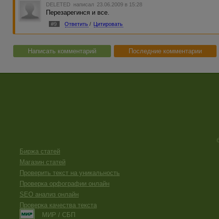
DELETED
написал 23.06.2009 в 15:28
Перезарегинся и все.
#9
Ответить
/
Цитировать
Написать комментарий
Последние комментарии
Биржа статей
Магазин статей
Проверить текст на уникальность
Проверка орфографии онлайн
SEO анализ онлайн
Проверка качества текста
МИР / СБП