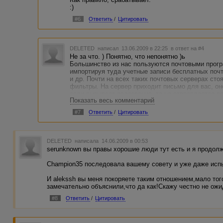
:)
#6
Ответить
/
Цитировать
DELETED
написал 13.06.2009 в 22:25
в ответ на #4
Не за что. ) Понятно, что непонятно )ь
Большинство из нас пользуются почтовыми програ
импортируя туда учетные записи бесплатных почт
и др. Почти на всех таких почтовых серверах ст
фильтры. На сервер приходит письмо для вас, он
если вызывает подозрение, то не отправляется в
Показать весь комментарий
последующей пересылкой в вашу почтовую програ
Посмотреть эту папку можно ТОЛЬКО зайдя на се
#7
Ответить
/
Цитировать
yandex.ru. Большинство регистраций на новые ве
"Спам" и не доходят до вашего почтового клиента
DELETED
написала 14.06.2009 в 00:53
serunknown вы правы хорошие люди тут есть и я продолж
Champion35 последовала вашему совету и уже даже испыт
И alekssh вы меня покоряете таким отношением,мало того
замечательно объяснили,что да как!Скажу честно не ожи
#8
Ответить
/
Цитировать