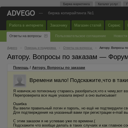
Биржа маркетинга
Каталог услуг
П
—
биржа копирайтинга №1
Работа в интернете
Заказчику
Магазин статей
Сервис
Ответы на вопросы
Пользовательское соглашение
Новости
Адвего
Помощь и поддержка
Ответы на вопросы
Автору. Вопросы п
Автору. Вопросы по заказам — Фору
Помощь
/
Автору. Вопросы по заказам
Времени мало! Подскажите,что в таких
Я новичок,но потихоньку стараюсь разобраться,что к чему,вот вз
Перепроверила все ящик указала верно! а оно выписывает
Ошибка
Вы ввели правильный логин и пароль, но ещё не подтвердили с
Для подтверждения на указанный вами при регистрации e-mail в
С этим заказом я не успеваю уже по времени.(
Подскажите что вообще делать в таких случаях и как главное со