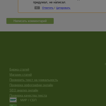
придумал, не написал.
#3
Ответить
/
Цитировать
Написать комментарий
Биржа статей
Магазин статей
Проверить текст на уникальность
Проверка орфографии онлайн
SEO анализ онлайн
Проверка качества текста
МИР / СБП