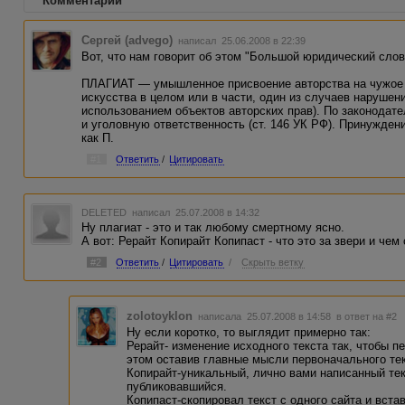
Комментарии
Сергей (advego)
написал 25.06.2008 в 22:39
Вот, что нам говорит об этом "Большой юридический слов
ПЛАГИАТ — умышленное присвоение авторства на чужое 
искусства в целом или в части, один из случаев нарушен
использованием объектов авторских прав). По законодат
и уголовную ответственность (ст. 146 УК РФ). Принужден
как П.
#1
Ответить
/
Цитировать
DELETED
написал 25.07.2008 в 14:32
Ну плагиат - это и так любому смертному ясно.
А вот: Рерайт Копирайт Копипаст - что это за звери и че
#2
Ответить
/
Цитировать
/
Скрыть ветку
zolotoyklon
написала 25.07.2008 в 14:58
в ответ на #2
Ну если коротко, то выглядит примерно так:
Рерайт- изменение исходного текста так, чтобы п
этом оставив главные мысли первоначального тек
Копирайт-уникальный, лично вами написанный тек
публиковавшийся.
Копипаст-скопировал текст с одного сайта и встав