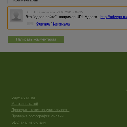
Комментарии
DELETED
написала 29.03.2011 в 09:25
Это "адрес сайта". например URL Адвего -
http://advego.ru
#1
Ответить
/
Цитировать
Написать комментарий
Биржа статей
Магазин статей
Проверить текст на уникальность
Проверка орфографии онлайн
SEO анализ онлайн