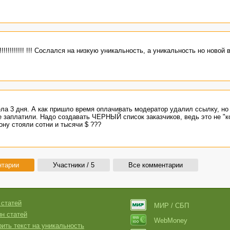
!!!!!!!!!!! !!! Сослался на низкую уникальность, а уникальность но новой
ла 3 дня. А как пришло время оплачивать модератор удалил ссылку, но 
не заплатили. Надо создавать ЧЕРНЫЙ список заказчиков, ведь это не "к
ону стояли сотни и тысячи $ ???
нтарии
Участники / 5
Все комментарии
 статей
МИР / СБП
н статей
WebMoney
ить текст на уникальность