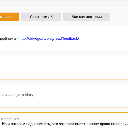
нтарии
Участники / 5
Все комментарии
проблемы -
http://advego.ru/blog/read/feedback/
плачивающих работу
1
в ответ на #3
. Но и авторам надо помнить, что заказчик имеет полное право не оплач