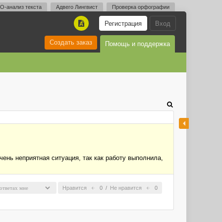
O-анализ текста
Адвего Лингвист
Проверка орфографии
Регистрация
Вход
A
Создать заказ
Помощь и поддержка
чень неприятная ситуация, так как работу выполнила,
Нравится
0
/
Не нравится
0