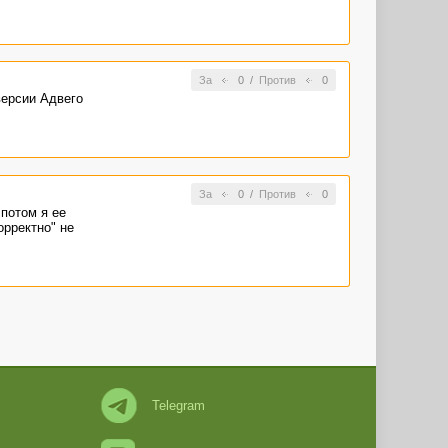
За
0
/
Против
0
 версии Адвего
За
0
/
Против
0
потом я ее
орректно" не
Telegram