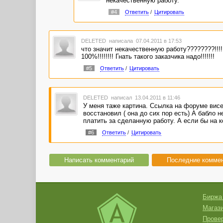
некачественную работу.
#4
Ответить
/
Цитировать
DELETED
написала 07.04.2011 в 17:53
что значит некачественную работу????????!!!!!
100%!!!!!!!! Гнать такого заказчика надо!!!!!!!
#5
Ответить
/
Цитировать
DELETED
написал 13.04.2011 в 11:46
У меня таже картина. Ссылка на форуме висе
восстановил ( она до сих пор есть) А бабло 
платить за сделанную работу. А если бы на к
#6
Ответить
/
Цитировать
Написать комментарий
Последние комме
Биржа
Магази
Провер