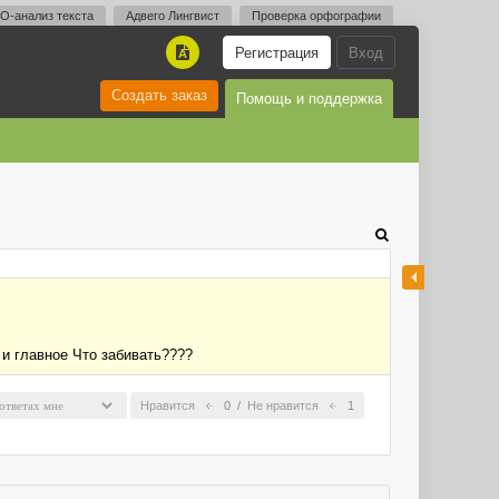
O-анализ текста
Адвего Лингвист
Проверка орфографии
Регистрация
Вход
A
Создать заказ
Помощь и поддержка
 и главное Что забивать????
Нравится
0
/
Не нравится
1