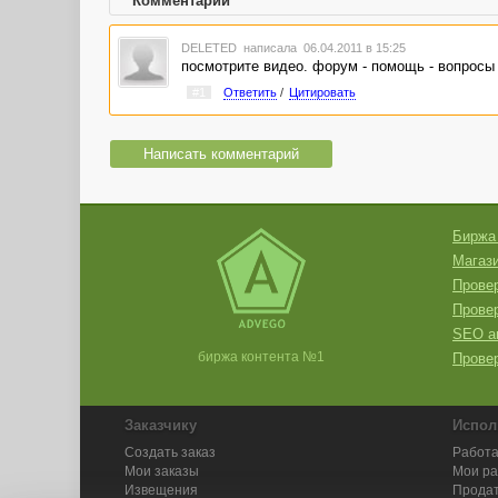
Комментарии
DELETED
написала 06.04.2011 в 15:25
посмотрите видео. форум - помощь - вопросы 
#1
Ответить
/
Цитировать
Написать комментарий
Биржа
Магази
Провер
Прове
SEO а
биржа контента №1
Провер
Заказчику
Испол
Создать заказ
Работа
Мои заказы
Мои р
Извещения
Продат