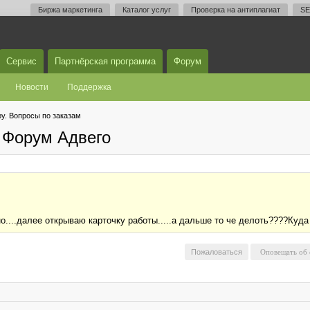
Биржа маркетинга
Каталог услуг
Проверка на антиплагиат
SE
Сервис
Партнёрская программа
Форум
Новости
Поддержка
у. Вопросы по заказам
 Форум Адвего
о....далее открываю карточку работы.....а дальше то че делоть????Куда
Пожаловаться