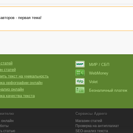
авторов - первая тема!
 статей
МИР / СБП
н статей
WebMoney
ить текст на уникальность
Volet
рка орфографии онлайн
нализ онлайн
Безналичный платеж
ка качества текста
нителю
Сервисы Адвего
 онлайн
Магазин статей
аботы
Проверка на антиплагиат
ь статью
SEO-анализ текста