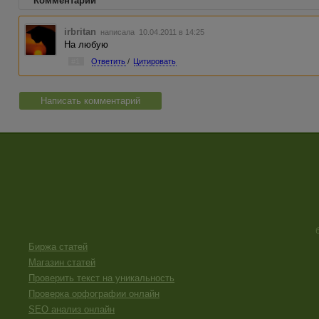
Комментарии
irbritan
написала 10.04.2011 в 14:25
На любую
#1
Ответить
/
Цитировать
Написать комментарий
Биржа статей
Магазин статей
Проверить текст на уникальность
Проверка орфографии онлайн
SEO анализ онлайн