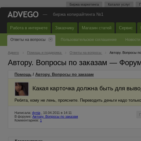
Биржа маркетинга
Каталог услуг
П
—
биржа копирайтинга №1
Работа в интернете
Заказчику
Магазин статей
Сервис
Ответы на вопросы
Пользовательское соглашение
Новости
Адвего
Помощь и поддержка
Ответы на вопросы
Автору. Вопросы п
Автору. Вопросы по заказам — Фору
Помощь
/
Автору. Вопросы по заказам
Какая карточка должна быть для выво
Ребята, кому не лень, проясните. Переводить деньги надо только
Написала:
dynia
, 10.04.2011 в 14:11
В форуме:
Автору. Вопросы по заказам
Комментариев:
1