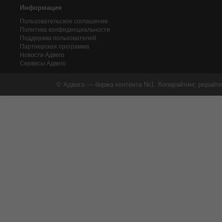
Информация
Пользовательское соглашение
Политика конфиденциальности
Поддержка пользователей
Партнерская программа
Новости Адвего
Сервисы Адвего
© Адвего — биржа контента №1. Копирайтинг, рерайти