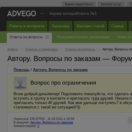
Биржа маркетинга
Каталог услуг
П
—
биржа копирайтинга №1
Работа в интернете
Заказчику
Магазин статей
Сервис
Ответы на вопросы
Пользовательское соглашение
Новости
Адвего
Помощь и поддержка
Ответы на вопросы
Автору. Вопросы п
Автору. Вопросы по заказам — Фору
Помощь
/
Автору. Вопросы по заказам
Вопрос про ограничения
Всем добрый день/вечер! Подскажите пожалуйста, что сделать в 
вступить в группу в контакте и пригласить туда друзей. Начала 
пригласить только 40 друзей. Как мне дальше поступить? в обсу
сталкивался с такой же ситуацией?))
Написала: DELETED , 11.04.2011 в 18:58
В форуме:
Автору. Вопросы по заказам
Комментариев:
2