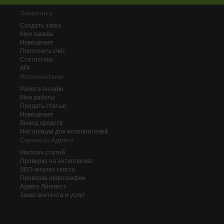
Заказчику
Создать заказ
Мои заказы
Извещения
Пополнить счёт
Статистика
API
Исполнителю
Работа онлайн
Мои работы
Продать статью
Извещения
Вывод средств
Инструкции для исполнителей
Сервисы Адвего
Магазин статей
Проверка на антиплагиат
SEO-анализ текста
Проверка орфографии
Адвего
Лингвист
Заказ контента и услуг