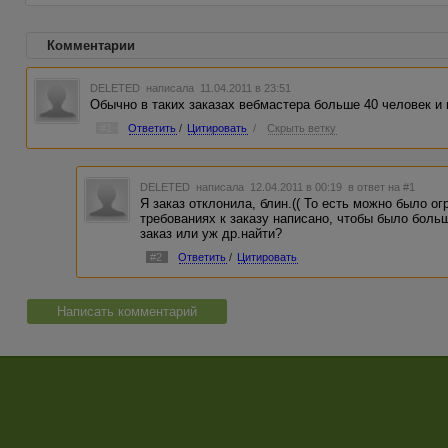
Комментарии
DELETED
написала 11.04.2011 в 23:51
Обычно в таких заказах вебмастера больше 40 человек и 
#1
Ответить
/
Цитировать
/
Скрыть ветку
DELETED
написала 12.04.2011 в 00:19
в ответ на #1
Я заказ отклонила, блин.(( То есть можно было о
требованиях к заказу написано, чтобы было больш
заказ или уж др.найти?
#2
Ответить
/
Цитировать
Написать комментарий