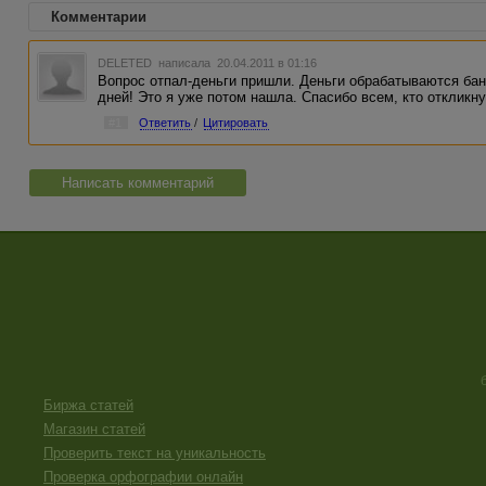
Комментарии
DELETED
написала 20.04.2011 в 01:16
Вопрос отпал-деньги пришли. Деньги обрабатываются бан
дней! Это я уже потом нашла. Спасибо всем, кто откликнул
#1
Ответить
/
Цитировать
Написать комментарий
Биржа статей
Магазин статей
Проверить текст на уникальность
Проверка орфографии онлайн