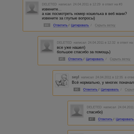
DELETED
написал 24.04.2011 в 12:29
в ответ на #3
извените...
а как посмотреть номер кошелька в веб мани?
извените за глупые вопросы)
#4
Ответить
/
Цитировать
/
Скрыть ветку
DELETED
написал 24.04.2011 в 12:32
в ответ на
все уже нашел)
большое спасибо за помощь)
#5
Ответить
/
Цитировать
/
Скрыть ветку
seyl
написал 24.04.2011 в 12:35
в отв
Всё нормально, у многих поначал
#6
Ответить
/
Цитировать
/
Скрыт
DELETED
написал 24.04.2011
спасибо)
#7
Ответить
/
Цитировать