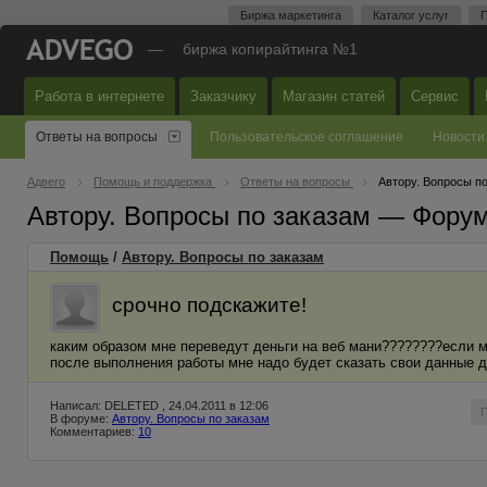
Биржа маркетинга
Каталог услуг
П
—
биржа копирайтинга №1
Работа в интернете
Заказчику
Магазин статей
Сервис
Ответы на вопросы
Пользовательское соглашение
Новости
Адвего
Помощь и поддержка
Ответы на вопросы
Автору. Вопросы п
Автору. Вопросы по заказам — Фору
Помощь
/
Автору. Вопросы по заказам
срочно подскажите!
каким образом мне переведут деньги на веб мани????????если м
после выполнения работы мне надо будет сказать свои данные 
Написал: DELETED , 24.04.2011 в 12:06
В форуме:
Автору. Вопросы по заказам
Комментариев:
10