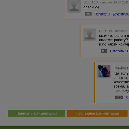
DELETED
написал 24.04.2011
спасибо)
#8
Ответить
/
Цитировать
DELETED
написал 
скажите если я п
оплатят работу?
и по каким крит
#9
Ответить
/
Ц
lisa-kol
Как толь
оплатит,
качестве
время, 
проверку
#10
О
Написать комментарий
Последние комментарии