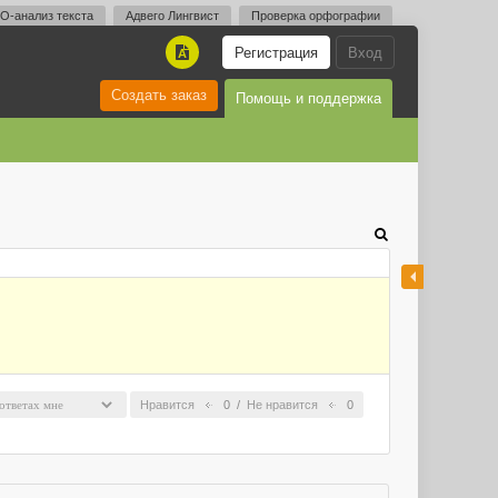
O-анализ текста
Адвего Лингвист
Проверка орфографии
Регистрация
Вход
A
Создать заказ
Помощь и поддержка
Нравится
0
/
Не нравится
0