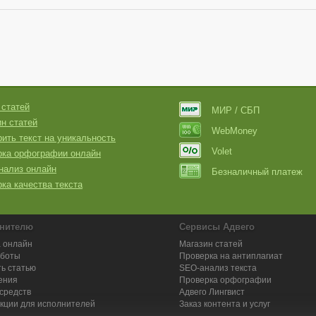
 статей
МИР / СБП
н статей
WebMoney
ить текст на уникальность
Volet
рка орфографии онлайн
нализ онлайн
Безналичный платеж
ка качества текста
нителю
Сервисы Адвего
 онлайн
Магазин статей
аботы
Проверка на антиплагиат
ь статью
SEO-анализ текста
ения
Проверка орфографии
средств
Адвего
Лингвист
кции для исполнителей
Заказ контента и услуг