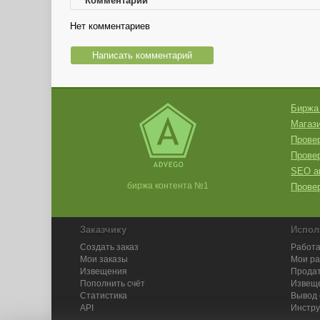
Комментарии
Нет комментариев
Написать комментарий
Биржа
Магази
Провер
Прове
SEO а
биржа контента №1
Провер
Заказчику
Испол
Создать заказ
Работа
Мои заказы
Мои р
Извещения
Продат
Пополнить счёт
Извещ
Статистика
Вывод 
API
Инстру