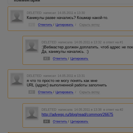
Комментарии
DELETED
написал 14.05.2011 в 13:30
Каникулы разве начались? Кошмар какой-то.
#1
Ответить
/
Цитировать
/
Скрыть ветку
DELETED
написала 14.05.2011 в 13:32
в ответ на #1
:)Вебмастер должен доплатить. чтоб адрес не по
Да, каникулы начались. :)
#3
Ответить
/
Цитировать
DELETED
написал 14.05.2011 в 13:31
я что то просто не могу понять как мне
URL (адрес) выполненной работы заполнить
#2
Ответить
/
Цитировать
/
Скрыть ветку
DELETED
написала 14.05.2011 в 13:38
в ответ на #2
http://advego.ru/blog/read/common/26675
#4
Ответить
/
Цитировать