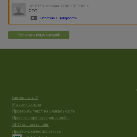
DELETED
написал 14.05.2011 в 16:14
СПС
#5
Ответить
/
Цитировать
Написать комментарий
Биржа статей
Магазин статей
Проверить текст на уникальность
Проверка орфографии онлайн
SEO анализ онлайн
Проверка качества текста