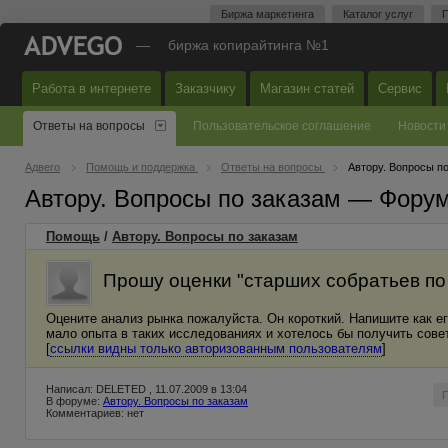
Биржа маркетинга
Каталог услуг
П
—
биржа копирайтинга №1
Работа в интернете
Заказчику
Магазин статей
Сервис
Ответы на вопросы
Пользовательское соглашение
Новости
Адвего
Помощь и поддержка
Ответы на вопросы
Автору. Вопросы п
Автору. Вопросы по заказам — Фору
Помощь
/
Автору. Вопросы по заказам
Прошу оценки "старших собратьев по
Оцените анализ рынка пожалуйста. Он короткий. Напишите как е
мало опыта в таких исследованиях и хотелось бы получить сове
[
ссылки видны только авторизованным пользователям
]
Написал: DELETED , 11.07.2009 в 13:04
В форуме:
Автору. Вопросы по заказам
Комментариев: нет