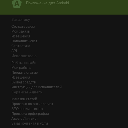
Приложение для Android
Заказчику
Создать заказ
Мои заказы
Извещения
Пополнить счёт
Статистика
API
Исполнителю
Работа онлайн
Мои работы
Продать статью
Извещения
Вывод средств
Инструкции для исполнителей
Сервисы Адвего
Магазин статей
Проверка на антиплагиат
SEO-анализ текста
Проверка орфографии
Адвего
Лингвист
Заказ контента и услуг